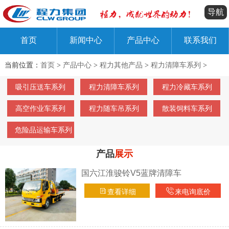
导航
首页
新闻中心
产品中心
联系我们
当前位置：
首页
>
产品中心
>
程力其他产品
>
程力清障车系列
>
吸引压送车系列
程力清障车系列
程力冷藏车系列
高空作业车系列
程力随车吊系列
散装饲料车系列
危险品运输车系列
产品
展示
国六江淮骏铃V5蓝牌清障车
查看详细
来电询底价