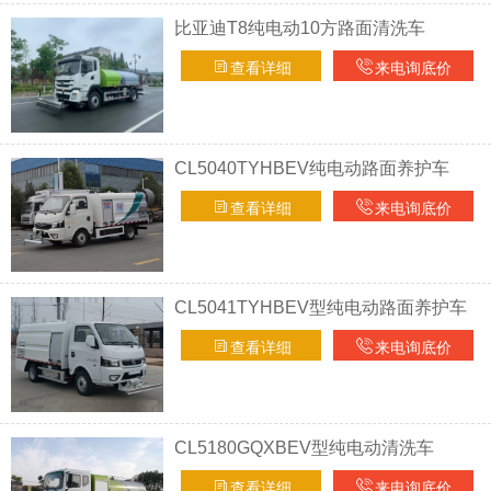
比亚迪T8纯电动10方路面清洗车
查看详细
来电询底价
CL5040TYHBEV纯电动路面养护车
查看详细
来电询底价
CL5041TYHBEV型纯电动路面养护车
查看详细
来电询底价
CL5180GQXBEV型纯电动清洗车
查看详细
来电询底价