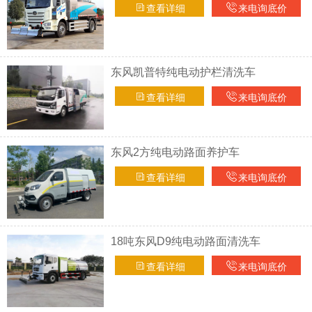
查看详细
来电询底价
东风凯普特纯电动护栏清洗车
查看详细
来电询底价
东风2方纯电动路面养护车
查看详细
来电询底价
18吨东风D9纯电动路面清洗车
查看详细
来电询底价