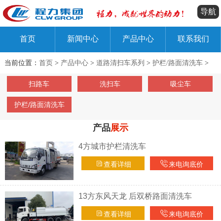
导航
首页
新闻中心
产品中心
联系我们
当前位置：
首页
>
产品中心
>
道路清扫车系列
>
护栏/路面清洗车
>
扫路车
洗扫车
吸尘车
护栏/路面清洗车
产品
展示
4方城市护栏清洗车
查看详细
来电询底价
13方东风天龙 后双桥路面清洗车
查看详细
来电询底价