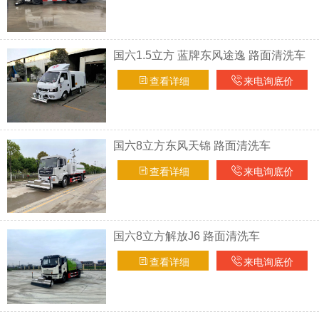
国六1.5立方 蓝牌东风途逸 路面清洗车
查看详细
来电询底价
国六8立方东风天锦 路面清洗车
查看详细
来电询底价
国六8立方解放J6 路面清洗车
查看详细
来电询底价