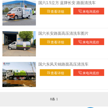
国六1.5立方 蓝牌长安 路面清洗车
查看详细
来电询底价
国六长安路面高压清洗车图片
查看详细
来电询底价
国六东风天锦路面高压清洗车
查看详细
来电询底价
8条
1