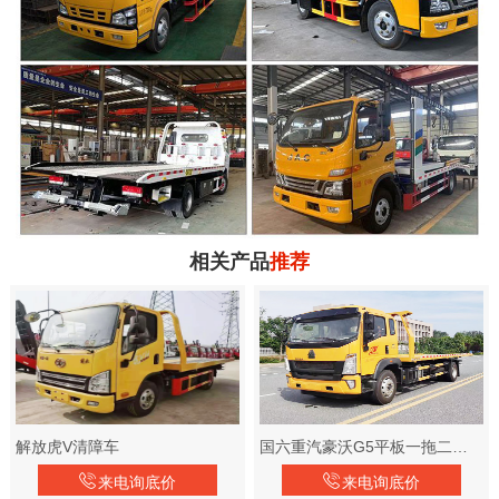
相关产品
推荐
解放虎V清障车
国六重汽豪沃G5平板一拖二清障车
来电询底价
来电询底价