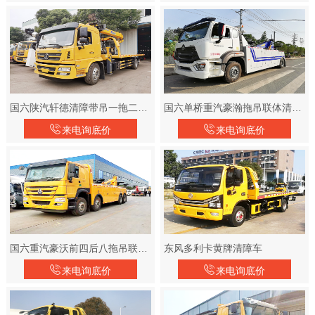
国六陕汽轩德清障带吊一拖二清障车
国六单桥重汽豪瀚拖吊联体清障车
来电询底价
来电询底价
国六重汽豪沃前四后八拖吊联体清障车
东风多利卡黄牌清障车
来电询底价
来电询底价