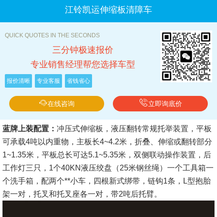
江铃凯运伸缩板清障车
QUICK QUOTES IN THE SECONDS
三分钟极速报价
专业销售经理帮您选择车型
报价清晰
专业客服
省钱省心
在线咨询
立即询底价
蓝牌上装配置：
冲压式伸缩板，液压翻转常规托举装置，平板
可承载4吨以内重物，主板长4~4.2米，折叠、伸缩或翻转部分
1~1.35米，平板总长可达5.1~5.35米，双侧联动操作装置，后
工作灯三只，1个40KN液压绞盘（25米钢丝绳）一个工具箱一
个洗手箱，配两个**小车，四根新式绑带，链钩1条，L型抱胎
架一对，托叉和托叉座各一对，带2吨后托臂。