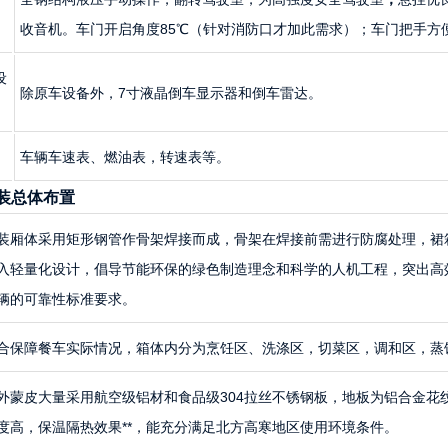
收音机。车门开启角度85℃（针对消防口才加此需求）；车门把手方
设
除原车设备外，7寸液晶倒车显示器和倒车雷达。
车辆车速表、燃油表，转速表等。
装总体布置
装厢体采用矩形钢管作骨架焊接而成，骨架在焊接前需进行防腐处理，裙
入轻量化设计，倡导节能环保的绿色制造理念和科学的人机工程，突出高效
辆的可靠性标准要求。
合保障餐车实际情况，箱体内分为烹饪区、洗涤区，切菜区，调和区，蒸
外蒙皮大量采用航空级铝材和食品级304拉丝不锈钢板，地板为铝合金花
度高，保温隔热效果**，能充分满足北方高寒地区使用环境条件。