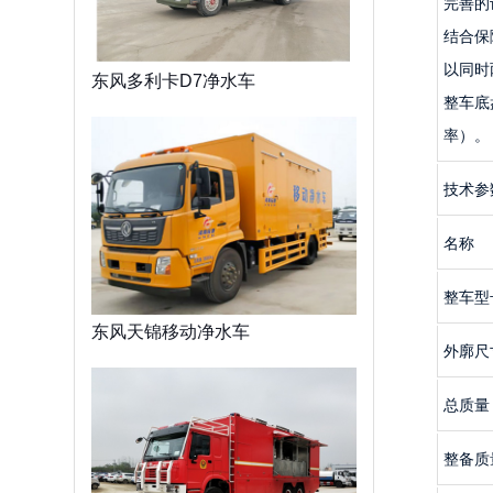
完善的
结合保
以同时
东风多利卡D7净水车
整车底
率）。
技术参
名称
整车型
东风天锦移动净水车
外廓尺
总质量
整备质