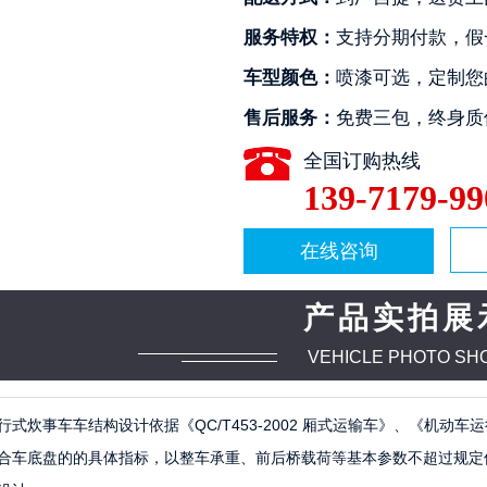
服务特权：
支持分期付款，假
车型颜色：
喷漆可选，定制您
售后服务：
免费三包，终身质
全国订购热线
139-7179-99
1
2
3
4
在线咨询
产品实拍展
VEHICLE PHOTO SH
行式炊事车车结构设计依据《QC/T453-2002 厢式运输车》、《机动车运
合车底盘的的具体指标，以整车承重、前后桥载荷等基本参数不超过规定