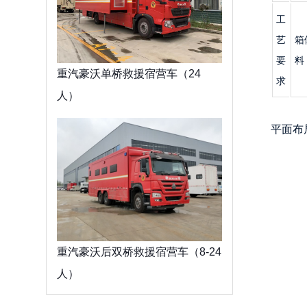
工
艺
箱
要
料
重汽豪沃单桥救援宿营车（24
求
人）
平面布
重汽豪沃后双桥救援宿营车（8-24
人）