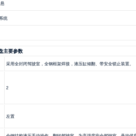
后悬
系统
盘主要参数
采用全封闭驾驶室，全钢框架焊接，液压缸倾翻、带安全锁止装置。
2
左置
全钢结构液压手动操作，翻转驾驶室，为高强度安全驾驶室
，
悬挂优