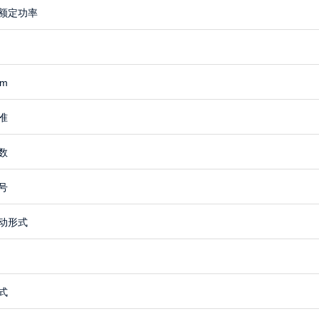
额定功率
m
准
数
号
动形式
式