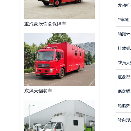
发动机
**车速
重汽豪沃饮食保障车
轴距:m
排放标
乘员人
底盘型
东风天锦餐车
底盘驱
轮胎数
转向形