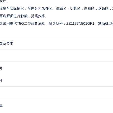
设计。
障餐车实际情况，车内分为烹饪区、洗涤区，切菜区，调和区，蒸饭区，
两名厨师进行炒菜，提高效率。
盘采用重汽T5G二类载货底盘，底盘型号：ZZ1187N501GF1；发动机型号：
数及要求
号
寸
量