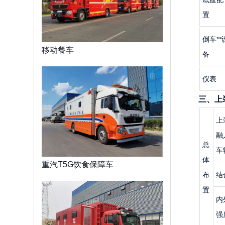
置
倒车**
移动餐车
备
仪表
三、上
上
融
总
车
体
重汽T5G饮食保障车
布
结
置
内
强