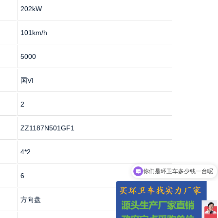
202kW
101km/h
5000
国VI
2
ZZ1187N501GF1
4*2
你们是环卫车多少钱一台呢
6
方向盘