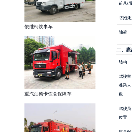
前悬/
防抱死
依维柯炊事车
轴荷
二、底
结构
驾驶室
准乘人
重汽灿德卡饮食保障车
数
驾驶员
位置
底盘配