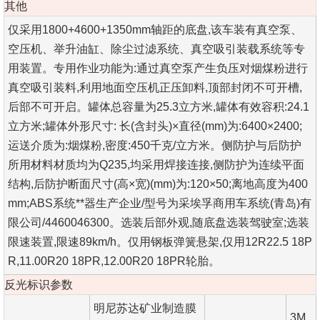
其他
仅采用1800+4600+1350mm轴距的底盘,该车装有真空泵、
空压机、举升油缸、除尘过滤系统、真空吸引装载系统等专
用装置。专用作业功能为:通过真空泵产生负压对烟煤粉进行
真空吸引装料,利用地面空压机正压卸料,顶部封闭不可开槽,
后部不可开启。罐体总容量为25.3立方米,罐体有效容积:24.1
立方米;罐体外形尺寸: 长(含封头)×直径(mm)为:6400×2400;
运送介质为:烟煤粉,密度:450千克/立方米。侧防护与后防护
所用材料材质均为Q235,均采用焊接连接,侧防护为连续平面
结构,后防护断面尺寸(高×宽)(mm)为:120×50;离地高度为400
mm;ABS系统**器生产企业/型号为采埃孚商用车系统(青岛)有
限公司/4460046300。选装后部外观,随底盘选装驾驶室;选装
限速装置,限速89km/h。仅用钢板弹簧悬架,仅用12R22.5 18P
R,11.00R20 18PR,12.00R20 18PR轮胎。
反光标识参数
明尼苏达矿业制造膜
3M,