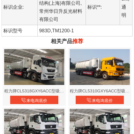
结构(上海)有限公司,
标识企业:
标识**:
通
常州华日升反光材料
明
有限公司
标识型号
983D,TM1200-1
相关产品
推荐
程力牌CL5318GXY6ACC型吸引压送车
程力牌CL5310GXY6ACC型吸引压送车
来电询底价
来电询底价