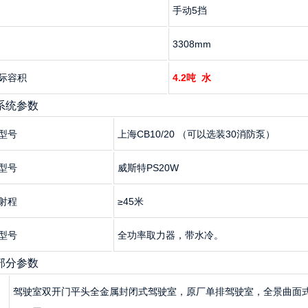
手动5挡
3308mm
际容积
4.2吨
水
炮系统参数
型号
上海CB10/20 （可以选装30消防泵）
型号
威斯特PS20W
射程
≥45米
型号
全功率取力器，带水冷。
车部分参数
驾驶室双开门平头全金属封闭式驾驶室，原厂单排驾驶室，全景曲面