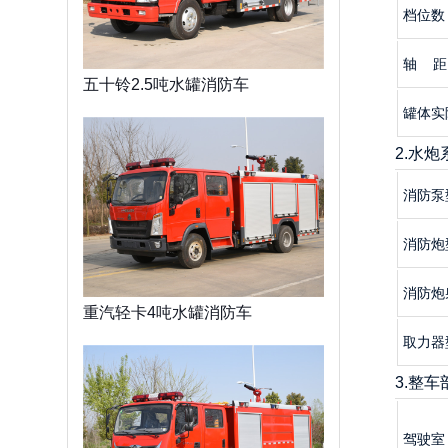
档位数
轴 距
五十铃2.5吨水罐消防车
罐体实
2.水
消防泵
消防炮
消防炮
重汽轻卡4吨水罐消防车
取力器
3.整
驾驶室