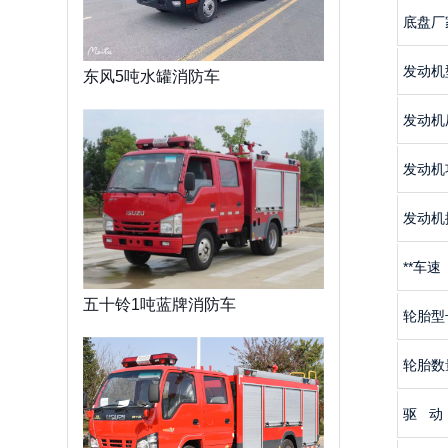
底盘厂
发动机
东风5吨水罐消防车
发动机
发动机
发动机
**车速
五十铃1吨蓝牌消防车
轮胎型
轮胎数
驱 动