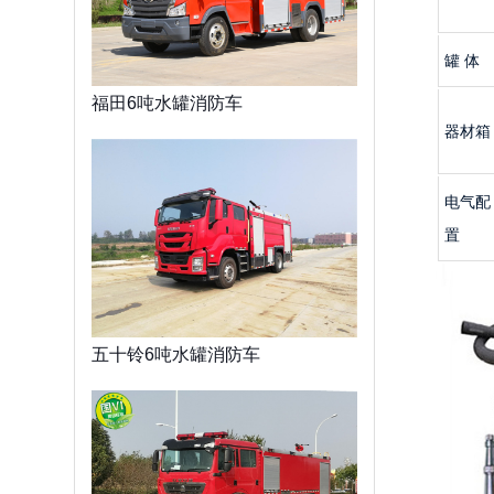
罐 体
福田6吨水罐消防车
器材箱
电气配
置
五十铃6吨水罐消防车