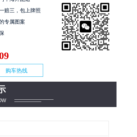
一赔三，包上牌照
的专属图案
保
09
购车热线
示
OW