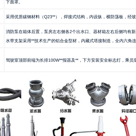
下面罩。
采用优质碳钢材料（Q23**），焊接式结构，内设纵，横防荡板，经
消防泵在箱体后置，泵房左右侧各2个出水口、器材箱左右后侧均有
水带支架采用**技术生产的铝合金型材，内藏式塔接制造，全内六角
驾驶室顶部前端为长排100W**报器及**，下方安装安全标志灯，乘