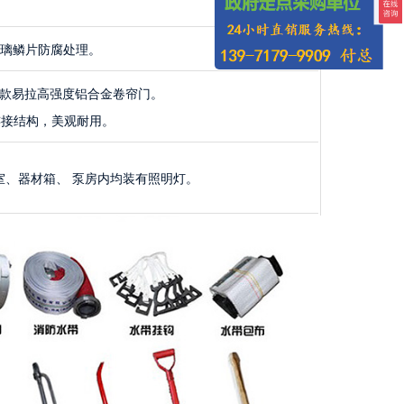
玻璃鳞片防腐处理。
新款易拉高强度铝合金卷帘门。
连接结构，美观耐用。
员室、器材箱、 泵房内均装有照明灯。