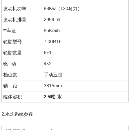
发动机功率
88Kw（120马力）
发动机排量
2999 ml
**车速
95Km/h
轮胎型号
7.00R16
轮胎数量
6+1
驱 动
4×2
档位数
手动五挡
轴 距
3815mm
罐体容积
2.5吨
水
2.水炮系统参数