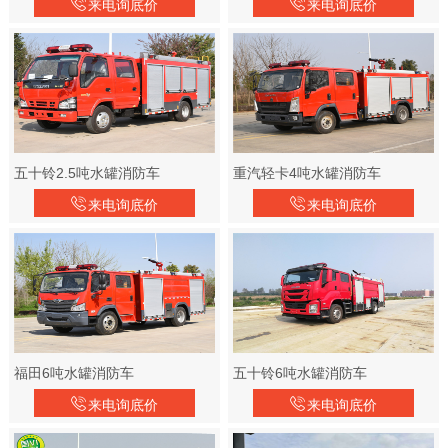
来电询底价
来电询底价
五十铃2.5吨水罐消防车
重汽轻卡4吨水罐消防车
来电询底价
来电询底价
福田6吨水罐消防车
五十铃6吨水罐消防车
来电询底价
来电询底价