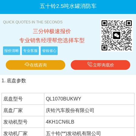
五十铃2.5吨水罐消防车
QUICK QUOTES IN THE SECONDS
三分钟极速报价
专业销售经理帮您选择车型
报价清晰
专业客服
省钱省心
在线咨询
立即询底价
1. 底盘参数
底盘型号
QL1070BUKWY
底盘厂家
庆铃汽车股份有限公司
发动机型号
4KH1CN6LB
发动机厂家
五十铃(**)发动机有限公司