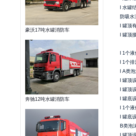
l 水
防吸水
l 罐
豪沃17吨水罐消防车
l 罐顶
l 1个
l 1个
l A
l 罐
l 罐顶
l 罐
奔驰12吨水罐消防车
l 1个
l 罐底
B类泡
l 罐