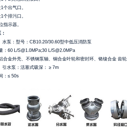
设1个出气口。
设1个排污口。
液位指示器。
泵：
、水泵：型号：CB10.20/30.60型中低压消防泵
60 L/S@1.0MPa;30 L/S@2.0MPa
铝合金外壳、不锈钢泵轴、铜合金叶轮和密封环、铬镍合金 齿轮
、引水泵：活塞式吸深： ≥ 7m
：≤ 50s