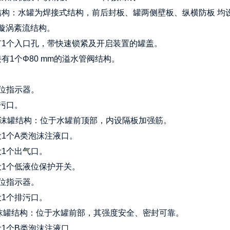
罐结构：水罐为焊接式结构，前后封板、罐两侧壁板、纵横防板 
漩涡紊流结构。
顶有1个入口孔，带快速锁紧及开启装置的罐盖。
接有1个Φ80 mm的溢水管阀结构。
液位指示器。
排污口。
类泡沫罐结构：位于水罐前顶部，内设隔板加强筋。
顶设1个A类泡沫注液口。
设1个出气口。
底设1个低液位保护开关。
液位指示器。
设1个排污口。
沫罐结构：位于水罐前部，其强度安全、密封可靠。
顶设1个B类泡沫注液口。