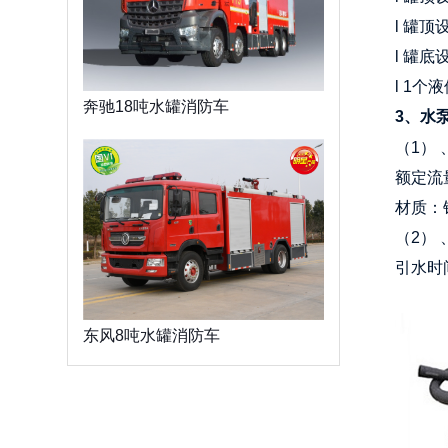
l 罐顶
l 罐底
l 1个
奔驰18吨水罐消防车
3、水
（1） 
额定流量：
材质：
（2） 
引水时间
东风8吨水罐消防车