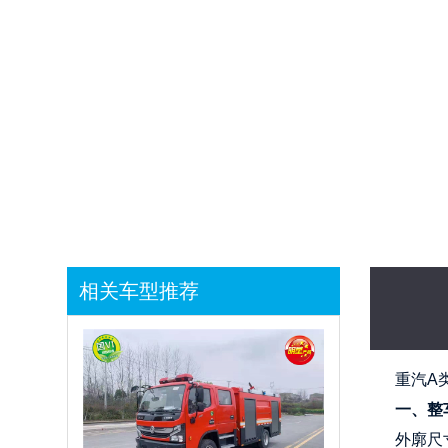
1
相关车型推荐
重汽A
一、整
外廓尺寸