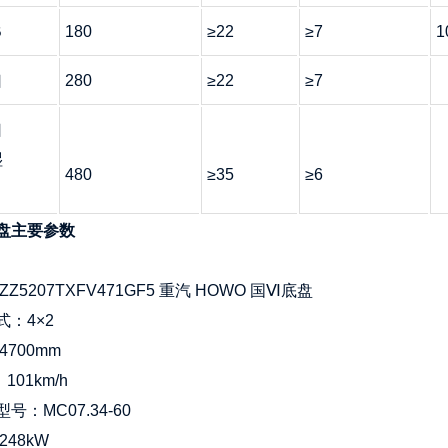
B
180
≥22
≥7
1
口
280
≥22
≥7
口
湿
480
≥35
≥6
）
盘主要参数
ZZ5207TXFV471GF5 重汽 HOWO 国Ⅵ底盘
式：4×2
4700mm
101km/h
号：MC07.34-60
248kW