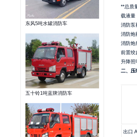
**总质量
载液量：
东风5吨水罐消防车
消防泵额定
消防炮额
消防炮射
前置绞
升降照明
二、压
五十铃1吨蓝牌消防车
出口 