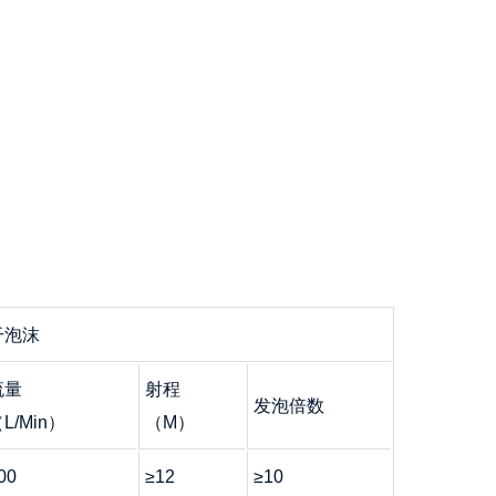
干泡沫
流量
射程
发泡倍数
L/Min）
（M）
00
≥12
≥10