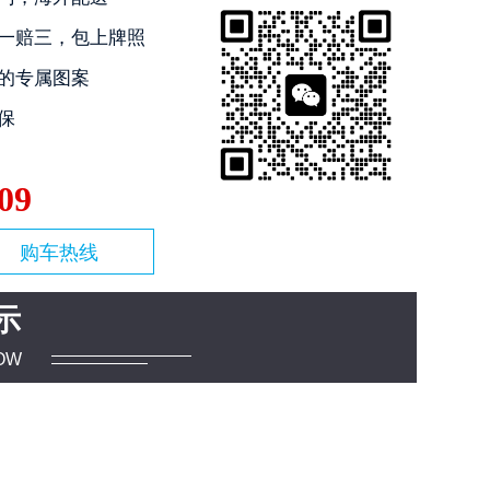
一赔三，包上牌照
的专属图案
保
09
购车热线
示
OW