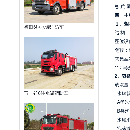
总 质 量
四、主
１、驾
福田6吨水罐消防车
结 构：
座位设
翻转：
乘员室
**：驾
2
、容
载液量
五十铃6吨水罐消防车
l 水罐
l A类
l B类
l 水
l 泡沫