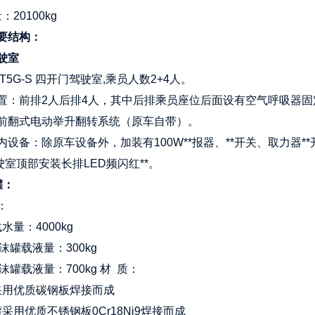
：20100kg
要结构：
驶室
T5G-S 四开门驾驶室,乘员人数2+4人。
置：前排2人后排4人，其中后排乘员座位后面设有空气呼吸器固定
前翻式电动举升翻转系统（原车自带）。
内设备：除原车设备外，加装有100W**报器、**开关、取力器**
驶室顶部安装长排LED频闪红**。
罐：
：
载水量：4000kg
泡沫罐载液量：300kg
泡沫罐载液量：700kg 材 质：
罐采用优质碳钢板焊接而成
罐采用优质不锈钢板0Cr18Ni9焊接而成