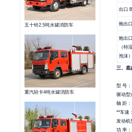
出口 
炮出
五十铃2.5吨水罐消防车
炮出
（特
泡沫
三、
底
型 号：
重汽轻卡4吨水罐消防车
驱动型
轴 距：
**车速：
发动机型
功 率：