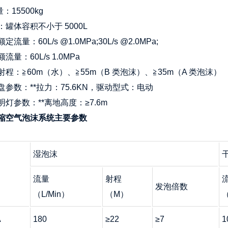
：15500kg
罐体容积不小于 5000L
流量：60L/s @1.0MPa;30L/s @2.0MPa;
流量：60L/s 1.0MPa
程：≧60m（水）、≧55m（B 类泡沫）、≧35m（A 类泡沫）
盘参数：**拉力：75.6KN，驱动型式：电动
灯参数：**离地高度：≥7.6m
缩空气泡沫系统主要参数
湿泡沫
流量
射程
发泡倍数
（L/Min）
（M）
（
A
180
≥22
≥7
1