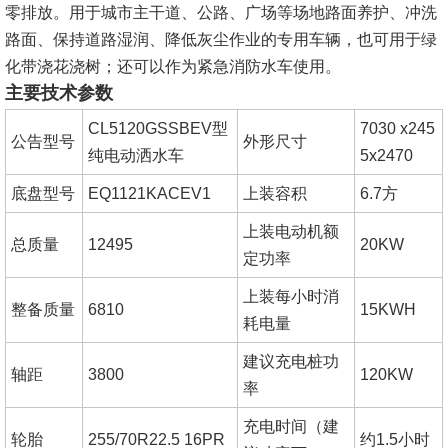
零排放。用于城市主干道、公路、广场等场地路面养护、冲洗
路面、保持道路湿润、降低灰尘作业的专用车辆，也可用于绿
化带浇花浇树；还可以作为紧急消防水车使用。
主要技术参数
CL5120GSSBEV型
7030 x245
公告型号
外形尺寸
纯电动洒水车
5x2470
底盘型号
EQ1121KACEV1
上装容积
6.7方
上装电动机额
总质量
12495
20KW
定功率
上装每小时消
整备质量
6810
15KWH
耗电量
建议充电桩功
轴距
3800
120KW
率
充电时间（建
轮胎
255/70R22.5 16PR
约1.5小时