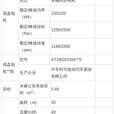
类型
永磁同步电机
额定/峰值功率
底盘电
150/220
（kW）
机
额定/峰值扭矩
1250/2500
（Nm）
额定/峰值转速
1146/3300
（rpm）
型号
KTZ60X53SP7S
底盘电
中车时代电动汽车股份
机**器
生产企业
有限公司
水罐公告有效容
容积
5.49
3
积（m
）
扬程（m)
50
流量m3/h
40