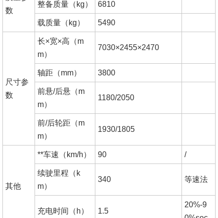
整备质量（kg）
6810
数
载质量（kg）
5490
长×宽×高（m
7030×2455×2470
m）
轴距（mm）
3800
尺寸参
前悬/后悬（m
数
1180/2050
m）
前/后轮距（m
1930/1805
m）
**车速（km/h）
90
/
续驶里程（k
340
等速法
其他
m）
20%-9
充电时间（h）
1.5
0%soc