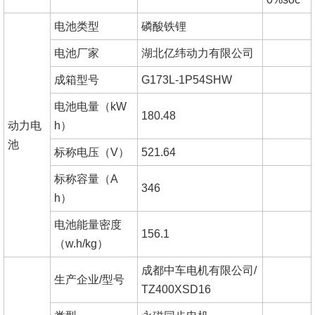
电池类型
磷酸铁锂
电池厂家
湖北亿纬动力有限公司
成箱型号
G173L-1P54SHW
电池电量（kW
180.48
动力电
h）
池
标称电压（V）
521.64
标称容量（A
346
h）
电池能量密度
156.1
（w.h/kg）
成都中车电机有限公司/
生产企业/型号
TZ400XSD16