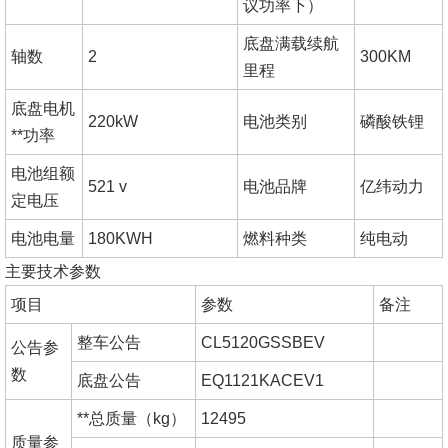
议功率下）
底盘满载续航
轴数
2
300KM
里程
底盘电机
220kW
电池类别
磷酸铁锂
**功率
电池组额
521 v
电池品牌
亿纬动力
定电压
电池电量
180KWH
燃料种类
纯电动
主要技术参数
项目
参数
备注
整车公告
CL5120GSSBEV
公告参
数
底盘公告
EQ1121KACEV1
**总质量（kg）
12495
质量参