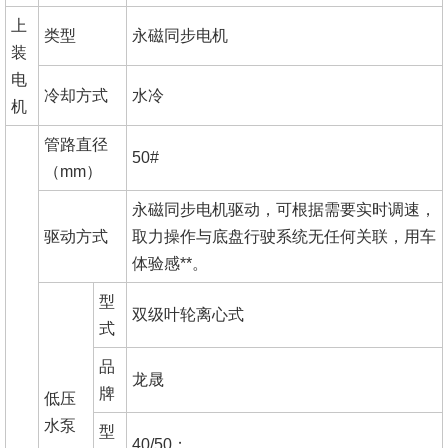
上
类型
永磁同步电机
装
电
冷却方式
水冷
机
管路直径
50#
（mm）
永磁同步电机驱动，可根据需要实时调速，
驱动方式
取力操作与底盘行驶系统无任何关联，用车
体验感**。
型
双级叶轮离心式
式
品
龙晟
牌
低压
水泵
型
40/50；