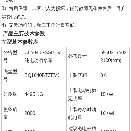
3）售后保障；非客户人为损坏，任何故障无条件售后，客户
零费用解决。
4）无发动机组，整车工作时噪音低。
产品主要技术参数
车型基本参数表
公告型
CL5040GSSBEV
5960×1750×
外形尺寸
号
纯电动洒水车
2100(mm)
底盘型
EQ1040BTZEVJ
上装容积
3方
号
上装电动机额
总质量
4495 KG
15KW
定功率
整备质
上装每小时消
2880
10KWH
量
耗电量
建议充电桩功