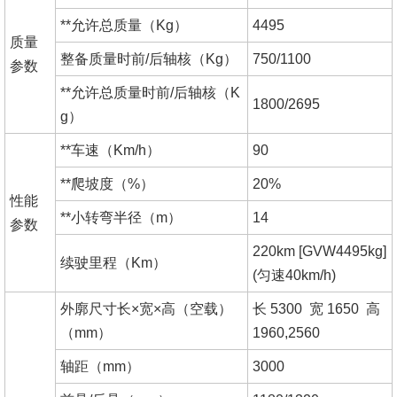
**允许总质量（Kg）
4495
质量
整备质量时前/后轴核（Kg）
750/1100
参数
**允许总质量时前/后轴核（K
1800/2695
g）
**车速（Km/h）
90
**爬坡度（%）
20%
性能
**小转弯半径（m）
14
参数
220km [GVW4495kg]
续驶里程（Km）
(匀速40km/h)
外廓尺寸长×宽×高（空载）
长 5300 宽 1650 高
（mm）
1960,2560
轴距（mm）
3000