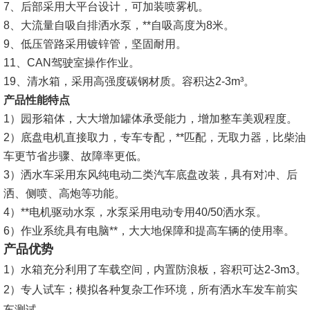
7、后部采用大平台设计，可加装喷雾机。
8、大流量自吸自排洒水泵，**自吸高度为8米。
9、低压管路采用镀锌管，坚固耐用。
11、CAN驾驶室操作作业。
19、清水箱，采用高强度碳钢材质。容积达2-3m³。
产品性能特点
1）园形箱体，大大增加罐体承受能力，增加整车美观程度。
2）底盘电机直接取力，专车专配，**匹配，无取力器，比柴油
车更节省步骤、故障率更低。
3）洒水车采用东风纯电动二类汽车底盘改装，具有对冲、后
洒、侧喷、高炮等功能。
4）**电机驱动水泵，水泵采用电动专用40/50洒水泵。
6）作业系统具有电脑**，大大地保障和提高车辆的使用率。
产品优势
1）水箱充分利用了车载空间，内置防浪板，容积可达2-3m3。
2）专人试车；模拟各种复杂工作环境，所有洒水车发车前实
车测试。