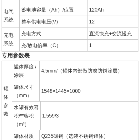
蓄电池容量（Ah）/位置
120Ah
电气
系统
整车供电电压(V)
12
充电方式
直流快充+交流慢充
充电
系统
充/放电倍率（C）
1
专用参数表
罐体厚度 /
4.5mm/（罐体内部做防腐防锈涂层）
涂层
罐体尺寸
罐
1548×1445×1000
（mm）
体
参
水罐有效容
数
积/**容积
1.559/3
（m³）
罐体材质
Q235碳钢（选装不锈钢罐体）