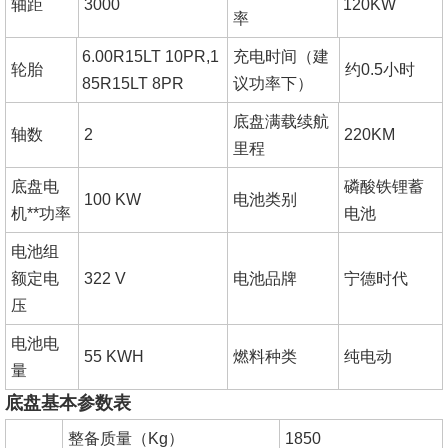
轴距
3000
120KW
率
6.00R15LT 10PR,1
充电时间（建
轮胎
约0.5小时
85R15LT 8PR
议功率下）
底盘满载续航
轴数
2
220KM
里程
底盘电
磷酸铁锂蓄
100 KW
电池类别
机**功率
电池
电池组
额定电
322 V
电池品牌
宁德时代
压
电池电
55 KWH
燃料种类
纯电动
量
底盘基本参数表
整备质量（Kg）
1850