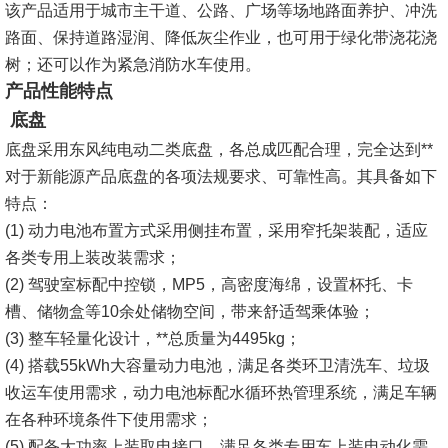
该产品适用于城市主干道、公路、广场等场地路面养护、冲洗
路面、保持道路湿润、降低灰尘作业，也可用于绿化带浇花浇
树；还可以作为紧急消防水车使用。
产品性能特点
底盘
底盘采用东风纯电动二类底盘，各总成匹配合理，完全达到**
对于新能源产品底盘的各项法规要求、可靠性高。其具备如下
特点：
(1)
动力电池布置方式采用侧挂布置，采用窄托架装配，适应
各类专用上装改装需求；
(2)
驾驶室标配中控锁，MP5，高密度海绵，设置杯托、卡
槽、储物盒等10余处储物空间，带来舒适驾乘体验；
(3)
整车轻量化设计，**总质量为4495kg；
(4)
搭载55kWh大容量动力电池，满足各类环卫清洗车、垃圾
收运车使用需求，动力电池标配水循环热管理系统，满足车辆
在各种环境条件下使用需求；
(5)
配备大功率上装取电接口，满足各类专用车上装电动化需