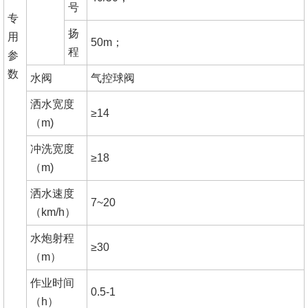
号
专
扬
用
50m；
程
参
数
水阀
气控球阀
洒水宽度
≥14
（m)
冲洗宽度
≥18
（m)
洒水速度
7~20
（km/h）
水炮射程
≥30
（m）
作业时间
0.5-1
（h）