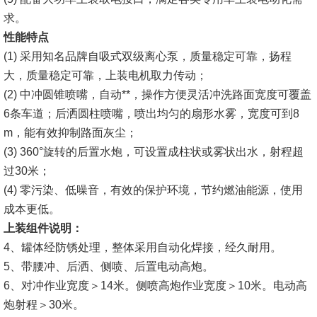
求。
性能特点
(1)
采用知名品牌自吸式双级离心泵，质量稳定可靠，扬程
大，质量稳定可靠，上装电机取力传动；
(2)
中冲圆锥喷嘴，自动**，操作方便灵活冲洗路面宽度可覆盖
6条车道；后洒圆柱喷嘴，喷出均匀的扇形水雾，宽度可到8
m，能有效抑制路面灰尘；
(3)
360°旋转的后置水炮，可设置成柱状或雾状出水，射程超
过30米；
(4)
零污染、低噪音，有效的保护环境，节约燃油能源，使用
成本更低。
上
装组件说明：
4、罐体经防锈处理，整体采用自动化焊接，经久耐用。
5、带腰冲、后洒、侧喷、后置电动高炮。
6、对冲作业宽度＞14米。侧喷高炮作业宽度＞10米。电动高
炮射程＞30米。