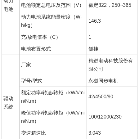
动力
电池额定总电压及范围（V）
额定322，250~365
电池
动力电池系统能量密度（W·
146.3
h/kg）
充/放电倍率（C）
1
电池布置形式
侧挂
精进电动科技股份有
厂家
限公司
型号/型式
永磁同步电机
额定功率/转速/转矩（kW/r/mi
42/4500/90
驱动
n/N.m）
系统
峰值功率/转速/转矩（kW/r/mi
100/12000/230
n/N.m）
变速箱速比
3.043