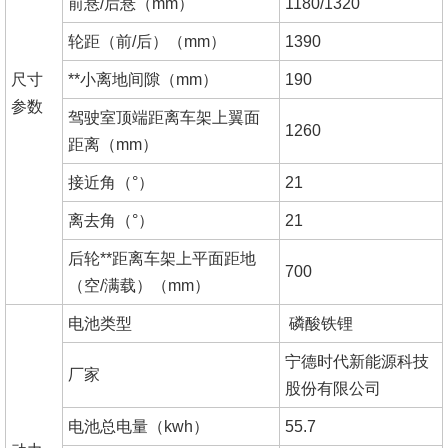
前悬/后悬（mm）
1180/1320
轮距（前/后）（mm）
1390
尺寸
**小离地间隙（mm）
190
参数
驾驶室顶端距离车架上翼面
1260
距离（mm）
接近角（°）
21
离去角（°）
21
后轮**距离车架上平面距地
700
（空/满载）（mm）
电池类型
磷酸铁锂
宁德时代新能源科技
厂家
股份有限公司
电池总电量（kwh）
55.7