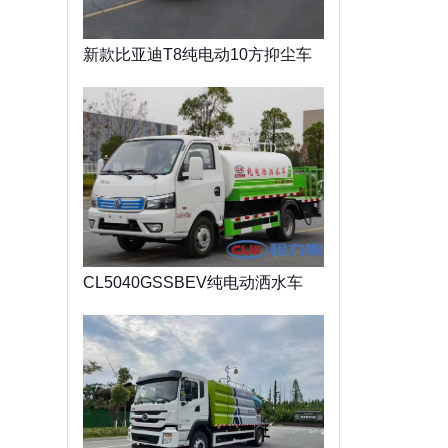
新款比亚迪T8纯电动10方抑尘车
CL5040GSSBEV纯电动洒水车