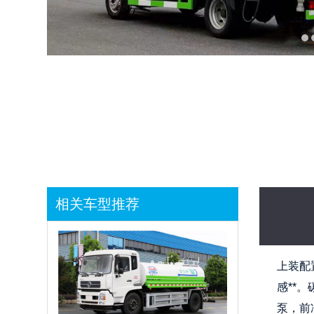
相关车型推荐
上装配
感**。
泵，前