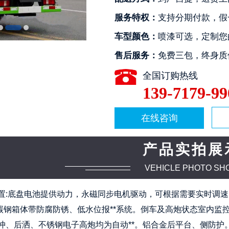
服务特权：
支持分期付款，假
车型颜色：
喷漆可选，定制您
售后服务：
免费三包，终身质
全国订购热线
139-7179-99
在线咨询
产品实拍展
VEHICLE PHOTO SH
置:底盘电池提供动力，永磁同步电机驱动，可根据需要实时调
碳钢箱体带防腐防锈、低水位报**系统。倒车及高炮状态室内监控系统，6
冲、后洒、不锈钢电子高炮均为自动**。铝合金后平台、侧防护