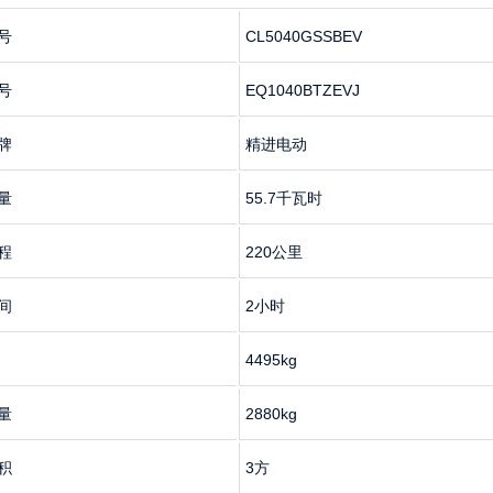
号
CL5040GSSBEV
号
EQ1040BTZEVJ
2
3
4
牌
精进电动
量
55.7千瓦时
程
220公里
间
2小时
4495kg
量
2880kg
积
3方