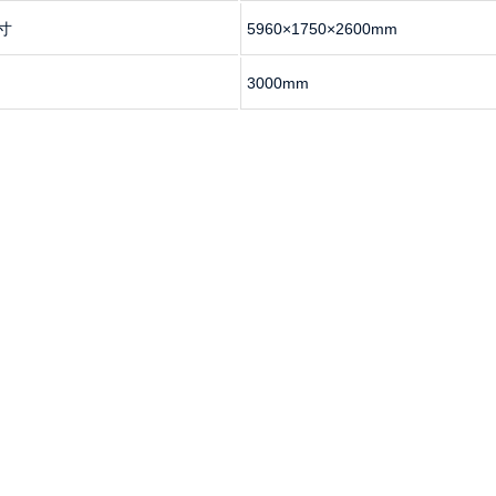
寸
5960×1750×2600mm
3000mm