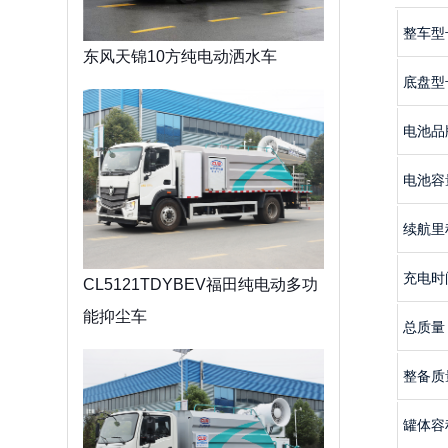
整车型
东风天锦10方纯电动洒水车
底盘型
1
电池品
电池容
续航里
充电时
CL5121TDYBEV福田纯电动多功
能抑尘车
总质量
整备质
罐体容