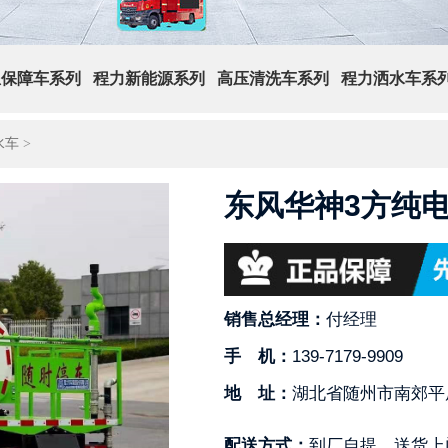
急保障车系列
程力新能源系列
高压清洗车系列
程力洒水车系
水车
>
东风华神3方纯
销售总经理：
付经理
手 机：
139-7179-9909
地 址：
湖北省随州市南郊平
配送方式：
到厂自提，送货上