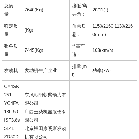
总质
接近/离
7640(Kg)
20/11(°)
量：
去角：
额定质
前悬后
1150/2160,1130/216
(Kg)
量：
悬：
0(mm)
整备质
**高车
7445(Kg)
103(km/h)
量：
速：
排量(m
发动机
发动机生产企业
功率(kw)
l)
CY4SK
251
东风朝阳朝柴动力有
YC4FA
限公司
130-50
广西玉柴机器股份有
ISF3.8s
限公司
5141
北京福田康明斯发动
ZD30D
机有限公司