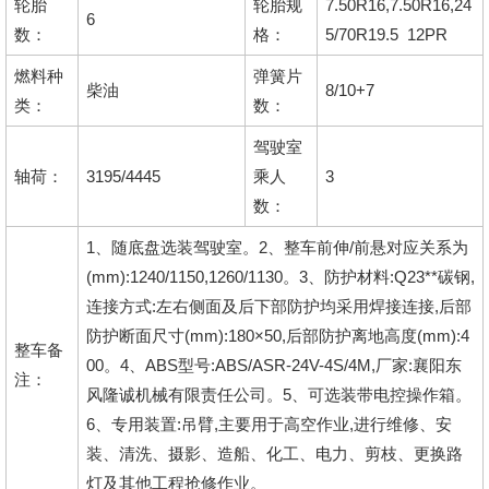
轮胎
轮胎规
7.50R16,7.50R16,24
6
数：
格：
5/70R19.5 12PR
燃料种
弹簧片
柴油
8/10+7
类：
数：
驾驶室
轴荷：
3195/4445
乘人
3
数：
1、随底盘选装驾驶室。2、整车前伸/前悬对应关系为
(mm):1240/1150,1260/1130。3、防护材料:Q23**碳钢,
连接方式:左右侧面及后下部防护均采用焊接连接,后部
防护断面尺寸(mm):180×50,后部防护离地高度(mm):4
整车备
00。4、ABS型号:ABS/ASR-24V-4S/4M,厂家:襄阳东
注：
风隆诚机械有限责任公司。5、可选装带电控操作箱。
6、专用装置:吊臂,主要用于高空作业,进行维修、安
装、清洗、摄影、造船、化工、电力、剪枝、更换路
灯及其他工程抢修作业。