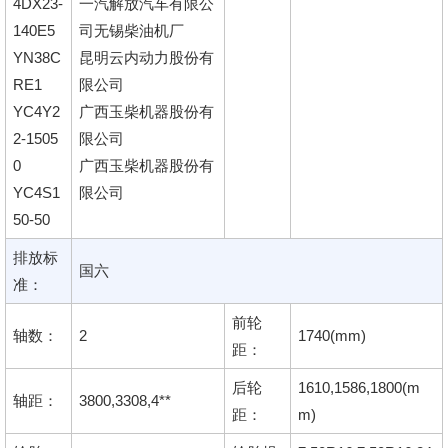
4DX23-
一汽解放汽车有限公
140E5
司无锡柴油机厂
YN38C
昆明云内动力股份有
RE1
限公司
YC4Y2
广西玉柴机器股份有
2-1505
限公司
0
广西玉柴机器股份有
YC4S1
限公司
50-50
排放标
国六
准：
前轮
轴数：
2
1740(mm)
距：
后轮
1610,1586,1800(m
轴距：
3800,3308,4**
距：
m)