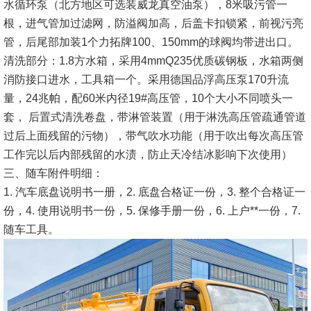
水循环泵（北方地区可选装威龙真空油泵），8米吸污管一
根，进气管加过滤网，防溢阀加高，后盖卡扣锁紧，前视污亮
管，后尾部加装1个力拓牌100、150mm的球阀均带进出口。
清洗部分：1.8方水箱，采用4mmQ235优质碳钢板，水箱两侧
消防接口进水，工具箱一个。采用德国品浮高压泵170升流
量，24兆帕，配60米内径19#高压管，10个大小不同喷头一
套， 后置式清洗卷盘，带淋管装置（用于淋洗高压管疏通管道
过后上面残留的污物），带气吹水功能（用于吹出每次高压管
工作完以后内部残留的水渍，防止天冷结冰影响下次使用）
三、随车附件明细：
1. 汽车底盘说明书一册，2. 底盘合格证一份，3. 整个合格证一
份，4. 使用说明书一份，5. 保修手册一份，6. 上户**一份，7.
随车工具。