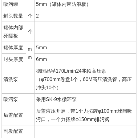
吸污罐
5mm（罐体内带防浪板）
封头数量
个
2
罐体内部
个
死隔板
罐体厚度
5mm
m
m
封头厚度
6mm
德国品孚170L/min24兆帕高压泵
清洗泵
（φ700mm卷盘1个，60M高压清洗管，高压
冲头10个）
吸污泵
采用SK-9水循环泵
后盖液压开启，带1个力拓牌φ100mm球阀吸
后盖配置
污口，一个力拓牌φ150mm排污阀
副发配置