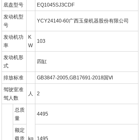
底盘型号
EQ1045SJ3CDF
发动机型
YCY24140-60广西玉柴机器股份有限公司
号
发动机功
K
103
率
W
发动机形
四缸
式
排放标准
GB3847-2005,GB17691-2018国Ⅵ
驾驶室准
人
2
驾人数
总质
4495
量
额定
载质
kg
1495