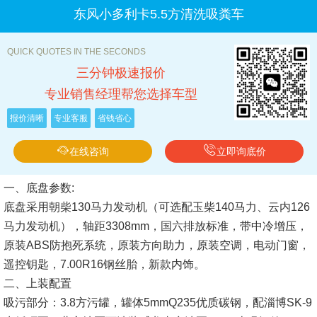
东风小多利卡5.5方清洗吸粪车
QUICK QUOTES IN THE SECONDS
三分钟极速报价
专业销售经理帮您选择车型
报价清晰
专业客服
省钱省心
在线咨询
立即询底价
一、底盘参数:
底盘采用朝柴130马力发动机（可选配玉柴140马力、云内126
马力发动机），轴距3308mm，国六排放标准，带中冷增压，
原装ABS防抱死系统，原装方向助力，原装空调，电动门窗，
遥控钥匙，7.00R16钢丝胎，新款内饰。
二、上装配置
吸污部分：3.8方污罐，罐体5mmQ235优质碳钢，配淄博SK-9