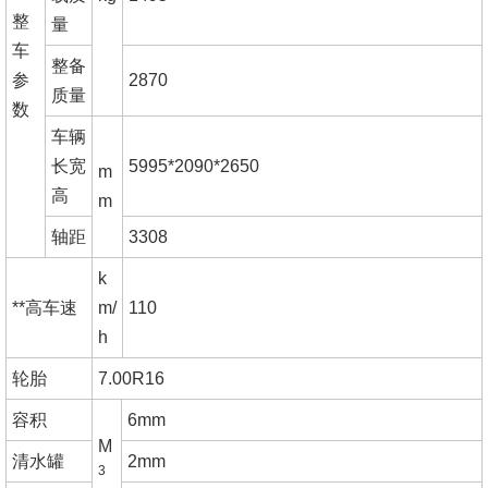
整
量
车
整备
参
2870
质量
数
车辆
长宽
5995*2090*2650
m
高
m
轴距
3308
k
**高车速
m/
110
h
轮胎
7.00R16
容积
6mm
M
清水罐
2mm
3