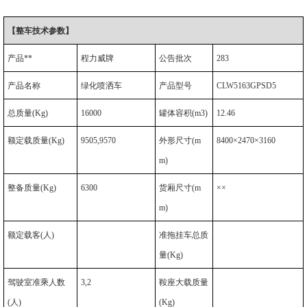
【整车技术参数】
产品**
程力威牌
公告批次
283
产品名称
绿化喷洒车
产品型号
CLW5163GPSD5
总质量
(Kg)
16000
罐体容积
(m3)
12.46
额定载质量
(Kg)
9505,9570
外形尺寸
(m
8400
×2470×3160
m)
整备质量
(Kg)
6300
货厢尺寸
(m
××
m)
额定载客
(
人
)
准拖挂车总质
量
(Kg)
驾驶室准乘人数
3,2
鞍座大载质量
(
人
)
(Kg)