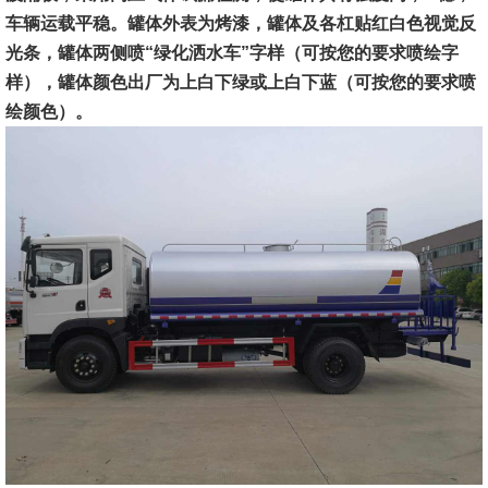
车辆运载平稳。罐体外表为
烤漆
，罐体及各杠贴红白色视觉反
光条，罐体两侧喷“
绿化洒水车
”字样（可按您的要求喷绘字
样），罐体颜色出厂为上白下绿或上白下蓝（可按您的要求喷
绘颜色）。