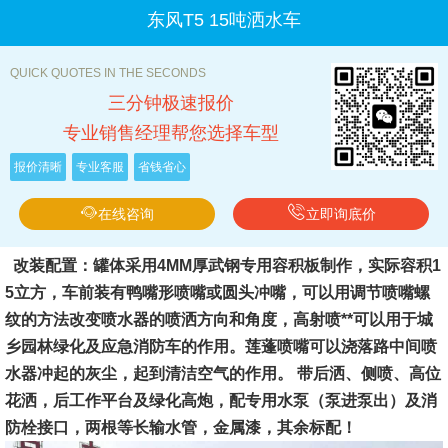
东风T5 15吨洒水车
QUICK QUOTES IN THE SECONDS
三分钟极速报价
专业销售经理帮您选择车型
报价清晰
专业客服
省钱省心
在线咨询
立即询底价
改装配置
：罐体采用4MM厚武钢专用容积板制作，实际容积1
5立方，车前装有鸭嘴形喷嘴或圆头冲嘴，可以用调
节喷嘴螺
纹的方法改变喷水器的喷洒方向和角度，高射喷**可以用于城
乡园林绿化及应急消防车的作用。莲蓬喷嘴可以浇落路中间喷
水器冲起的灰尘，起到清洁空气的作用。 带后洒、侧喷、高位
花洒，后工作平台及绿化高炮，配专
用水泵（泵进泵出）及消
防栓接口，两根等长输水管，金属漆，其余标配！