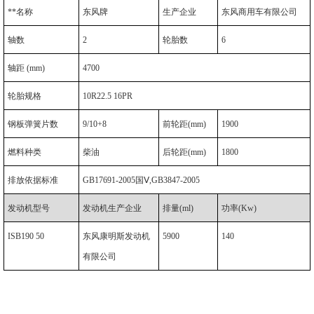
**名称
东风牌
生产企业
东风商用车有限公司
轴数
2
轮胎数
6
轴距
(mm)
4700
轮胎规格
10R22.5 16PR
钢板弹簧片数
9/10+8
前轮距
(mm)
1900
燃料种类
柴油
后轮距
(mm)
1800
排放依据标准
GB17691-2005
国
Ⅴ,GB3847-2005
发动机型号
发动机生产企业
排量
(ml)
功率
(Kw)
ISB190 50
东风康明斯发动机
5900
140
有限公司