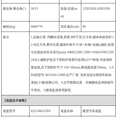
接近角
/
离去角
(°)
26/13
前悬
/
后悬
(m
1250/2450,1450/2450
m)
轴荷
(Kg)
6000/**0
高车速
(Km/h)
90
备注
1,
运输介质
:
丙酮水溶液
,
密度
:800
千克
/
立方米
,
罐体有效容积
:1
2.46
立方米
,
整车长度
,
罐体外形尺寸
(
长
×
长轴
×
短轴
),
轴距
,
前悬
与后悬的对应关系为
(mm): 8400/(5200×2300×1450)/4700/1250/
2450;2,
侧防护及后下部防护装置均采用
Q23**
材质
,
均采用焊
接连接
,
后下部防护尺寸
:150×50(mm),
离地面高度
530mm
。
3,A
BS
的型号
:3631010-C2000,
生产厂家
:
东科克诺尔商用车制动
系统
(
十堰
)
有限公司。
4,
文字喷图位置、车辆颜色及局部细节
可变化。
5,
随底盘选装驾驶室。
【底盘技术参数】
底盘型号
EQ1160GZ5DJ
底盘名称
载货汽车底盘