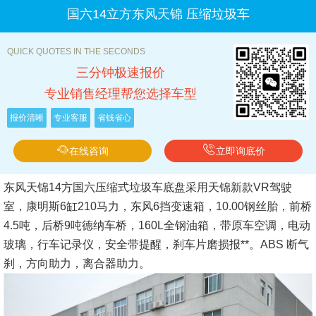
国六14立方东风天锦 压缩垃圾车
QUICK QUOTES IN THE SECONDS
三分钟极速报价
专业销售经理帮您选择车型
报价清晰
专业客服
省钱省心
在线咨询
立即询底价
东风天锦14方国六压缩式垃圾车底盘采用天锦新款VR驾驶
室，康明斯6缸210马力，东风6挡变速箱，10.00钢丝胎，前桥
4.5吨，后桥9吨德纳车桥，160L全钢油箱，带原车空调，电动
玻璃，行车记录仪，安全带提醒，刹车片磨损报**。ABS 断气
刹，方向助力，离合器助力。