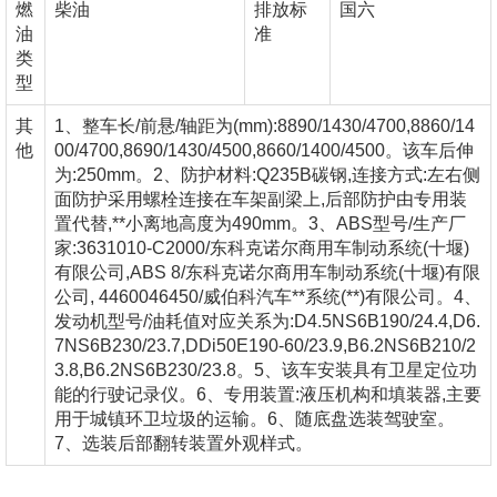
燃
柴油
排放标
国六
油
准
类
型
其
1、整车长/前悬/轴距为(mm):8890/1430/4700,8860/14
他
00/4700,8690/1430/4500,8660/1400/4500。该车后伸
为:250mm。2、防护材料:Q235B碳钢,连接方式:左右侧
面防护采用螺栓连接在车架副梁上,后部防护由专用装
置代替,**小离地高度为490mm。3、ABS型号/生产厂
家:3631010-C2000/东科克诺尔商用车制动系统(十堰)
有限公司,ABS 8/东科克诺尔商用车制动系统(十堰)有限
公司, 4460046450/威伯科汽车**系统(**)有限公司。4、
发动机型号/油耗值对应关系为:D4.5NS6B190/24.4,D6.
7NS6B230/23.7,DDi50E190-60/23.9,B6.2NS6B210/2
3.8,B6.2NS6B230/23.8。5、该车安装具有卫星定位功
能的行驶记录仪。6、专用装置:液压机构和填装器,主要
用于城镇环卫垃圾的运输。6、随底盘选装驾驶室。
7、选装后部翻转装置外观样式。