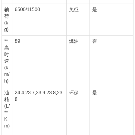
轴
6500/11500
免征
是
荷
(k
g)
**
89
燃油
否
高
时
速
(k
m/
h)
油
24.4,23.7,23.9,23.8,23.
环保
是
耗
8
(L/
**
K
m)