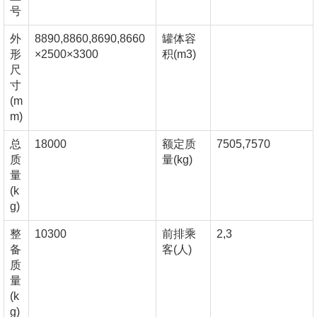
号
外
8890,8860,8690,8660
罐体容
形
×2500×3300
积(m3)
尺
寸
(m
m)
总
18000
额定质
7505,7570
质
量(kg)
量
(k
g)
整
10300
前排乘
2,3
备
客(人)
质
量
(k
g)