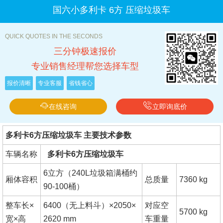
国六小多利卡 6方 压缩垃圾车
QUICK QUOTES IN THE SECONDS
三分钟极速报价
专业销售经理帮您选择车型
报价清晰
专业客服
省钱省心
在线咨询
立即询底价
多利卡6方压缩垃圾车 主要技术参数
车辆名称
多利卡6方压缩垃圾车
6立方（240L垃圾箱满桶约
厢体容积
总质量
7360 kg
90-100桶）
整车长×
6400（无上料斗）×2050×
对应空
5700 kg
宽×高
2620 mm
车重量