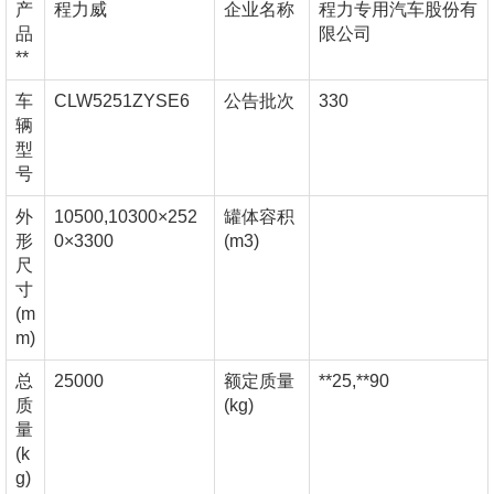
产
程力威
企业名称
程力专用汽车股份有
品
限公司
**
车
CLW5251ZYSE6
公告批次
330
辆
型
号
外
10500,10300×252
罐体容积
形
0×3300
(m3)
尺
寸
(m
m)
总
25000
额定质量
**25,**90
质
(kg)
量
(k
g)