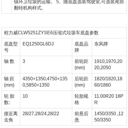
镇环卫垃圾的运输。 5、随底盘选装驾驶室,可选装尾部
翻转机构样式。
程力威CLW5251ZYSE6压缩式垃圾车底盘参数
底盘型
EQ1250GL6DJ
底盘品
东风牌
号
牌
轴 数
3
前轮距
1910,1970,20
(mm)
20,2050
轴 距
4350+1350,4750+135
后轮距
1820/1820,18
(mm)
0,5850+1350
(mm)
60/1860
轮 胎
10
轮胎规
11.00R20 18P
数:
格
R
接近离
28/27,28/24,28/22
前悬后
1450/3350 ,12
去角
悬
50/3350