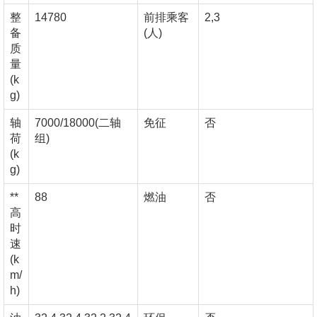
整
14780
前排乘客
2,3
备
(人)
质
量
(k
g)
轴
7000/18000(二轴
免征
否
荷
组)
(k
g)
**
88
燃油
否
高
时
速
(k
m/
h)