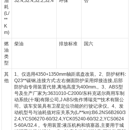
油
32.4,32.4,32.2,32.4
环保
否
耗
(L/
**
K
m)
燃
柴油
排放标准
国六
油
类
型
其
1、仅选用4350+1350mm轴距底盘改装。2、防护材料:
他
Q23**碳钢,连接方式:左右侧面防护采用焊接连接,后部
防护由专用装置代替,离地高度为400mm.。3、ABS型
号及生产厂家为:3631010-C2000/东科克诺尔商用车制
动系统(十堰)有限公司,J ABS/焦作博瑞克**技术有限公
司。该车安装具有卫星定位功能的行驶记录仪。4、发
动机型号与油耗值对应关系为(L/**km):B6.2NS6B260/3
2.4,YCS06270-60/32.4,YCK05240-60/32.2,YCS0624
5-60A/32.4 。专用装置:液压机构和填塞器,主要用于城