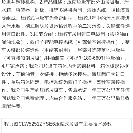
垃圾斗翻转机构。
2.产品概述：压缩垃圾车部分由垃圾厢、污
水箱、填装器、刮板、推铲多路换向阀、液压系统、挂桶装置
等组成。压缩式垃圾车为全密封型，压缩过程中的污水直接进
入污水厢，彻底解决垃圾运输过程中的二次污染，关键部件选
用进口部件。
3.细节介绍：压缩车采用进口电磁阀（摆脱油缸
漏油现象），西门子智能电控系统（可驾驶室遥控操作），整
车关键部位铸造件（更结实耐用），尾部可选装落地垃圾斗
（可直接倾倒垃圾）/挂桶装置（可提升180-660升垃圾桶）。
4.厂家承诺：我公司垃圾车箱体均为武钢材料，箱体弧形边框
设计，车辆油管一次链接，拒绝多次接头。液压阀门为进口
件，单独箱体固定。电控系统为西门子操控，驾驶室遥控操
作。我公司生产的压缩垃圾车，售后承诺一年三万公里有任何
问题我公司免费处理，均由合作服务站，一年三万公里后只收
取配件费。
程力威CLW5251ZYSE6压缩式垃圾车主要技术参数