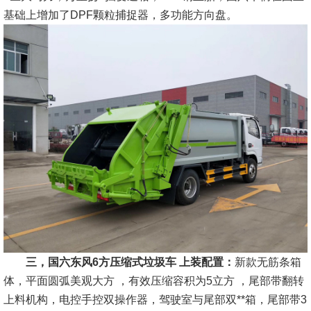
基础上增加了DPF颗粒捕捉器，多功能方向盘。
三，国六东风6方压缩式垃圾车 上装配置：
新款无筋条箱
体，平面圆弧美观大方 ，有效压缩容积为5立方 ，尾部带翻转
上料机构，电控手控双操作器，驾驶室与尾部双**箱，尾部带3