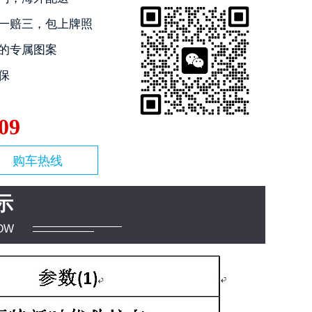
一赔三，包上牌照
的专属图案
保
09
购车热线
示
OW