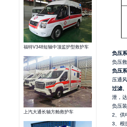
福特V348短轴中顶监护型救护车
负压
负压
负压
压通
过滤
泄，
负压装
上汽大通长轴方舱救护车
2、供
3、根