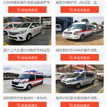
江铃特顺长轴中顶柴油版救护车
福田G9救护车（转运型、监护型）汽油版
来电询底价
来电询底价
国六上汽大通G10救护车转运型
福特新时代V348长轴中顶救护车
来电询底价
来电询底价
福特新时代长轴ABS一体化内饰救护车
福特V362新全顺短轴中顶救护车
来电询底价
来电询底价