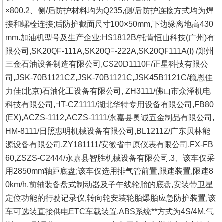
×800.2、侧/后防护材料均为Q235,侧/后防护连接方式均为焊
接和螺栓连接;后防护截面尺寸100×50mm,下边缘离地高430
mm.加油机型号及生产企业:HS1812B/托肯恒山科技(广州)有
限公司,SK20QF-111A,SK20QF-222A,SK20QF111A(I) /郑州
三金石油设备制造有限公司,CS20D1110F/正星科技有限公
司,JSK-70B1121CZ,JSK-70B1121C,JSK45B1121C/稳恩佳
力佳(北京)石油化工设备有限公司, ZH3111/佛山市众泽机电
科技有限公司,HT-CZ1111/湖北华特专用设备有限公司,FB80
(EX),ACZS-1112,ACZS-1111/永嘉县奥诚五金制品有限公司,
HM-8111/日照惠明机械设备有限公司,BL1211Z/广东贝林能
源设备有限公司,ZY181111/安徽省中原仪表有限公司,FX-FB
60,ZSZS-C2444/永嘉县智胜机械设备有限公司.3、该车仅采
用2850mm轴距底盘;该车仅选用排气管前置,限速装置,限速8
0km/h,前轴装备盘式制动器及子午线轮胎的底盘,安装带卫星
定位功能的行驶记录仪,转向轮安装轮胎爆胎应急防护装置,该
车可选装直接供电ETC车载装置,ABS系统**方式为4S/4M,气