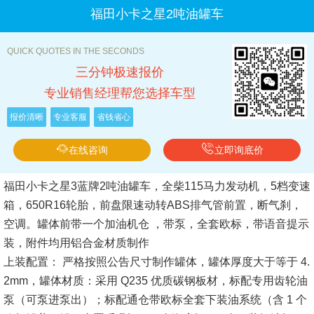
福田小卡之星2吨油罐车
QUICK QUOTES IN THE SECONDS
三分钟极速报价
专业销售经理帮您选择车型
报价清晰
专业客服
省钱省心
在线咨询
立即询底价
福田小卡之星3蓝牌2吨油罐车，全柴115马力发动机，5档变速
箱，650R16轮胎，前盘限速动转ABS排气管前置，断气刹，
空调。罐体前带一个加油机仓 ，带泵，全套欧标，带语音提示
装，附件均用铝合金材质制作
上装配置： 严格按照公告尺寸制作罐体，罐体厚度大于等于 4.
2mm，罐体材质：采用 Q235 优质碳钢板材，标配专用齿轮油
泵（可泵进泵出）；标配通仓带欧标全套下装油系统（含 1 个