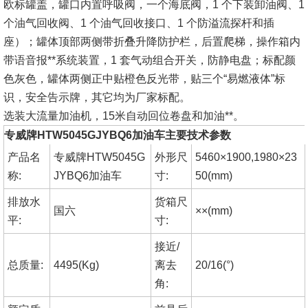
欧标罐盖，罐口内置呼吸阀，一个海底阀，1 个下装卸油阀、1
个油气回收阀、1 个油气回收接口、1 个防溢流探杆和插
座）；罐体顶部两侧带折叠升降防护栏，后置爬梯，操作箱内
带语音报**系统装置，1 套气动组合开关，防静电盘；标配颜
色灰色，罐体两侧正中贴橙色反光带，贴三个“易燃液体”标
识，安全告示牌，其它均为厂家标配。
选装大流量加油机，15米自动回位卷盘和加油**。
专威牌HTW5045GJYBQ6加油车主要技术参数
产品名
专威牌HTW5045G
外形尺
5460×1900,1980×23
称:
JYBQ6加油车
寸:
50(mm)
排放水
货箱尺
国六
××(mm)
平:
寸:
接近/
总质量:
4495(Kg)
离去
20/16(°)
角: