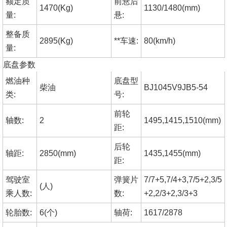
额定质
前悬后
1470(Kg)
1130/1480(mm)
量:
悬:
整备质
2895(Kg)
**车速:
80(km/h)
量:
底盘参数
燃油种
底盘型
柴油
BJ1045V9JB5-54
类:
号:
前轮
轴数:
2
1495,1415,1510(mm)
距:
后轮
轴距:
2850(mm)
1435,1455(mm)
距:
驾驶室
弹簧片
7/7+5,7/4+3,7/5+2,3/5
(人)
乘人数:
数:
+2,2/3+2,3/3+3
轮胎数:
6(个)
轴荷:
1617/2878