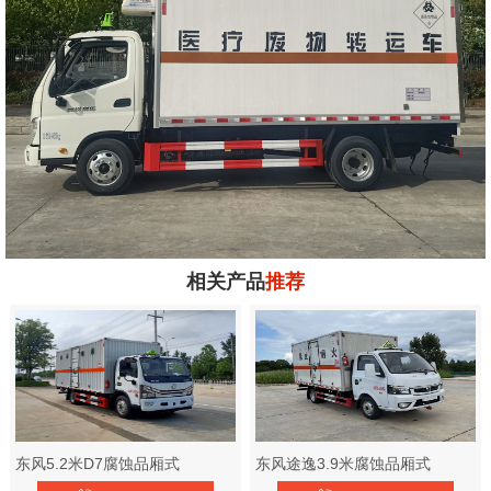
相关产品
推荐
东风5.2米D7腐蚀品厢式
东风途逸3.9米腐蚀品厢式