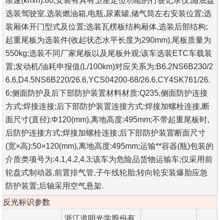
限速(km/h):80;安装有具有卫星定位功能的行驶记录仪;随底盘
选装驾驶室,选装燃油箱,电瓶,尿素罐,储气筒左右安装位置;选
装厢体开门型式及位置;选装瓦楞板结构厢体,选装后部结构;
起重尾板为选装件(收起状态水平长度为290mm),尾板质量为
550kg;选装不同厂家尾板以及尾板外观;该车选装ETC车载装
置;发动机/油耗申报值(L/100km)对应关系为:B6.2NS6B230/2
6.6,D4.5NS6B220/26.6,YCS04200-68/26.6,CY4SK761/26.
6;侧面防护及后下部防护装置材料材质:Q235,侧面防护连接
方式:焊接连接;后下部防护装置连接方式:焊接加螺栓连接,断
面尺寸(直径):Φ120(mm),离地高度:495mm;不带起重尾板时,
后防护连接方式:焊接加螺栓连接;后下部防护装置断面尺寸
(宽×高):50×120(mm),离地高度:495mm;运输**容器(瓶)包装的
介质类项号为:4.1,4.2,4.3;该车为危险品货物运输车;仅采用前
轮盘式制动器,前置排气管,子午线轮胎;转向轮安装爆胎应急
防护装置;后轴采用空气悬架.
反光标识参数
浙江道明光学股份有