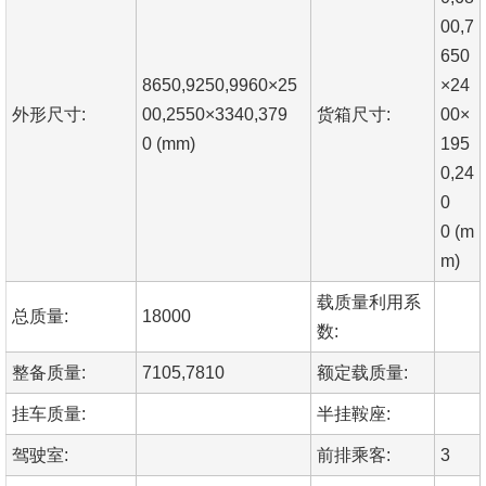
00,7
650
8650,9250,9960×25
×24
外形尺寸:
00,2550×3340,379
货箱尺寸:
00×
0 (mm)
195
0,24
0
0 (m
m)
载质量利用系
总质量:
18000
数:
整备质量:
7105,7810
额定载质量:
挂车质量:
半挂鞍座:
驾驶室:
前排乘客:
3