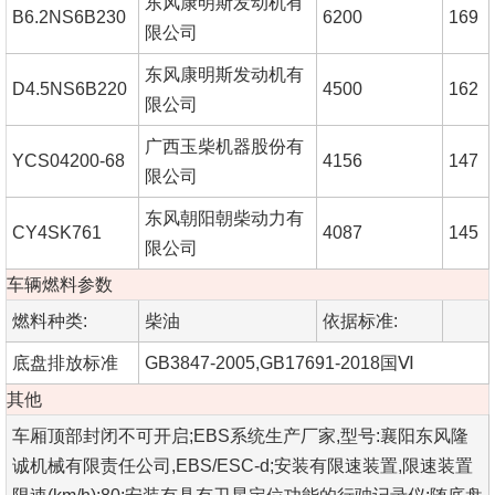
东风康明斯发动机有
B6.2NS6B230
6200
169
限公司
东风康明斯发动机有
D4.5NS6B220
4500
162
限公司
广西玉柴机器股份有
YCS04200-68
4156
147
限公司
东风朝阳朝柴动力有
CY4SK761
4087
145
限公司
车辆燃料参数
燃料种类:
柴油
依据标准:
底盘排放标准
GB3847-2005,GB17691-2018国Ⅵ
其他
车厢顶部封闭不可开启;EBS系统生产厂家,型号:襄阳东风隆
诚机械有限责任公司,EBS/ESC-d;安装有限速装置,限速装置