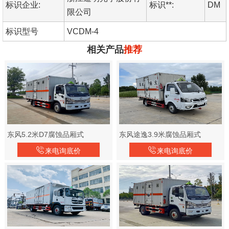
标识企业:
标识**:
DM
限公司
标识型号
VCDM-4
相关产品
推荐
东风5.2米D7腐蚀品厢式
东风途逸3.9米腐蚀品厢式
来电询底价
来电询底价