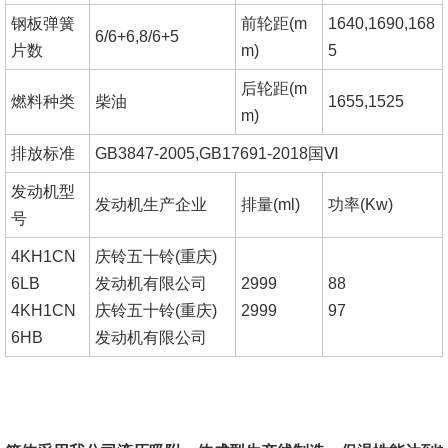
钢板弹簧
前轮距
(m
1640,1690,168
6/6+6,8/6+5
片数
m)
5
后轮距
(m
燃料种类
柴油
1655,1525
m)
排放标准
GB3847-2005,GB17691-2018国
Ⅵ
发动机型
发动机生产企业
排量
(ml)
功率
(Kw)
号
4KH1CN
庆铃五十铃
(重庆)
6LB
发动机有限公司
2999
88
4KH1CN
庆铃五十铃
(重庆)
2999
97
6HB
发动机有限公司