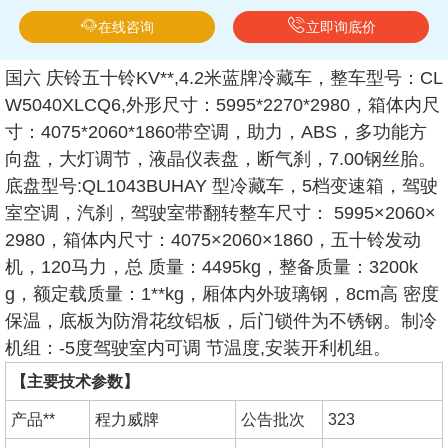
在线咨询
立即询底价
国六 庆铃五十铃KV**,4.2米蓝牌冷藏车，整车型号：CL
W5040XLCQ6,外形尺寸：5995*2270*2980，箱体内尺
寸：4075*2060*1860带空调，助力，ABS，多功能方
向盘，大灯调节，液晶仪表盘，断气刹，7.00钢丝胎。
底盘型号:QL1043BUHAY 型冷藏车，5档变速箱，驾驶
室空调，汽刹，驾驶室带翻转整车尺寸： 5995×2060×
2980，箱体内尺寸：4075×2060×1860，五十铃发动
机，120马力，总 质量：4495kg，整备质量：3200k
g，额定载质量：1**kg，厢体内外玻璃钢，8cm高 密度
保温，底板为防滑花纹铝板，后门锁件为不锈钢。制冷
机组：-5度驾驶室内可调 节温度,安装开利机组。
【主要技术参数】
产品**
程力威牌
公告批次
323