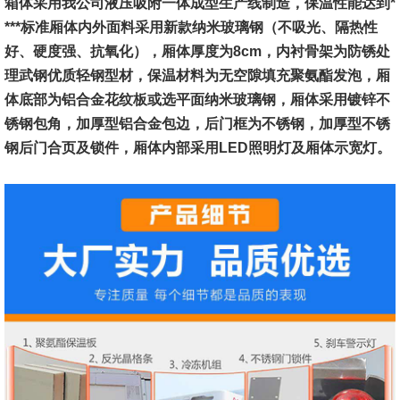
箱体
采用我公司液压吸附一体成型生产线制造，保温性能达到*
***标准
厢体
内
外面料采用新款纳米玻璃钢（不吸光、隔热性
好、硬度强、抗氧化），厢体
厚度为8cm，
内衬骨架为防锈处
理武钢优质轻钢型材，保温材料为无空隙填充聚氨酯发泡，厢
体底部为铝合金花纹板或选平面纳米玻璃钢，
厢体采用镀锌不
锈钢包角，加厚型铝合金包边，后门框为不锈钢，加厚型不锈
钢后门合页及锁件，厢体内部采用LED照明灯及厢体示宽灯。