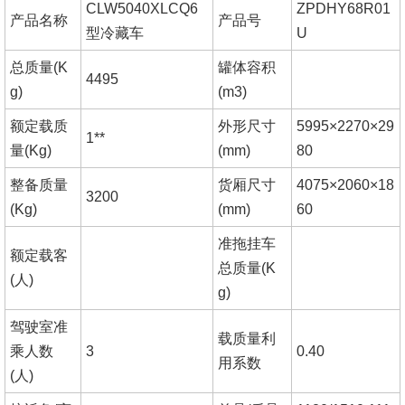
CLW5040XLCQ6
ZPDHY68R01
产品名称
产品号
型冷藏车
U
总质量
(K
罐体容积
4495
g)
(m3)
额定载质
外形尺寸
5995×2270×29
1**
量
(Kg)
(mm)
80
整备质量
货厢尺寸
4075×2060×18
3200
(Kg)
(mm)
60
准拖挂车
额定载客
总质量
(K
(人)
g)
驾驶室准
载质量利
乘人数
3
0.40
用系数
(人)