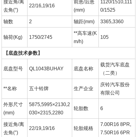
接近角
/离
前悬
/后悬
1120/1510,111
22/16,19/16
去角(°)
(mm)
0/1525
轴数
2
轴距
(mm)
3365,3360
**高车速
(K
轴荷
(Kg)
1750/2745
105
m/h)
【底盘技术参数】
载货汽车底盘
底盘型号
QL1043BUHAY
底盘名称
（二类）
庆铃汽车股份
**名称
五十铃牌
生产企业
有限公司
外形尺寸
5875,5995×2130,2
轮胎数
6
(mm)
030×2315,2280
接近角
/离
7.00R16 8PR,
22/19,19/16
轮胎规格
去角(°)
7.50R16 6PR