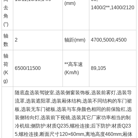
(mm)
去
1400/2**,1400/2120
角
(°)
轴
2
轴距
(mm)
4700,5000,4500
数
轴
荷
**高车速
6500/11500
89,105
(K
(Km/h)
g)
随底盘选装驾驶室
,选装侧窗装饰板,选装前雾灯,选装导
流罩,选装遮阳罩,选装厢体结构,选装不同结构的车门裙
板,选装无车门裙板,选装与车身颜色相同的前保险杠,选
装侧转向灯,选装前下视镜,选装其它厂家功率相当的制
冷机组;侧防护:材质Q235,螺栓连接;后下防护:材质Q23
5,螺栓连接,断面尺寸120×60mm,离地高度460mm;厢体