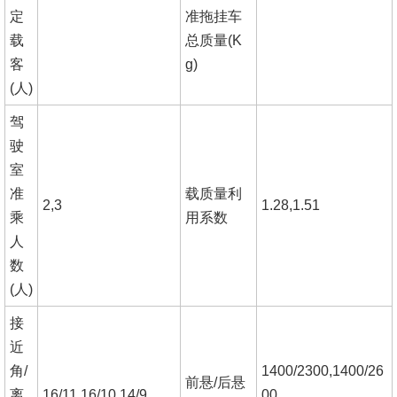
定
准拖挂车
载
总质量
(K
客
g)
(人)
驾
驶
室
准
载质量利
2,3
1.28,1.51
乘
用系数
人
数
(人)
接
近
角
/
1400/2300,1400/26
前悬
/后悬
离
16/11,16/10,14/9
00,