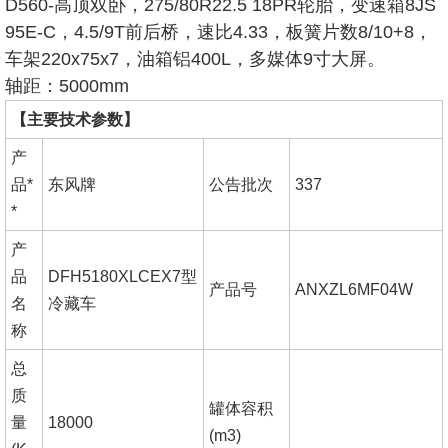
D560-高顶双卧，275/80R22.5 18PR轮胎，变速箱8JS
95E-C，4.5/9T前后桥，速比4.33，板簧片数8/10+8，
车架220x75x7，油箱铝400L，多媒体9寸大屏。
轴距：5000mm
【主要技术参数】
产
品*
东风牌
公告批次
337
*
产
品
DFH5180XLCEX7型
产品号
ANXZL6MF04W
名
冷藏车
称
总
质
罐体容积
量
18000
(m3)