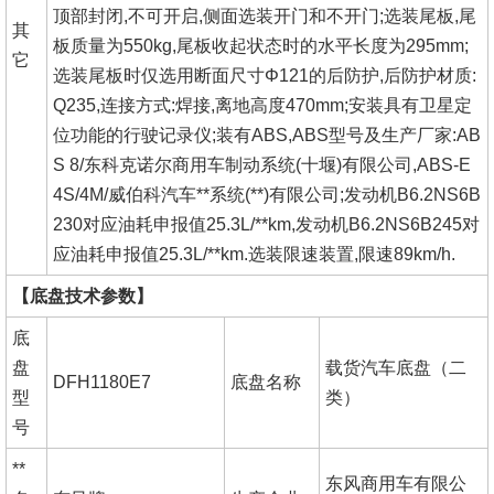
顶部封闭,不可开启,侧面选装开门和不开门;选装尾板,尾
其
板质量为550kg,尾板收起状态时的水平长度为295mm;
它
选装尾板时仅选用断面尺寸Φ121的后防护,后防护材质:
Q235,连接方式:焊接,离地高度470mm;安装具有卫星定
位功能的行驶记录仪;装有ABS,ABS型号及生产厂家
:AB
S 8/
东科克诺尔商用车制动系统(十堰)有限公司,ABS-E
4S/4M/威伯科汽车**系统(**)有限公司;发动机B6.2NS6B
230对应油耗申报值25.3L/**km,发动机B6.2NS6B245对
应油耗申报值25.3L/**km.选装限速装置,限速89km/h.
【底盘技术参数】
底
盘
载货汽车底盘（二
DFH1180E7
底盘名称
型
类）
号
**
东风商用车有限公