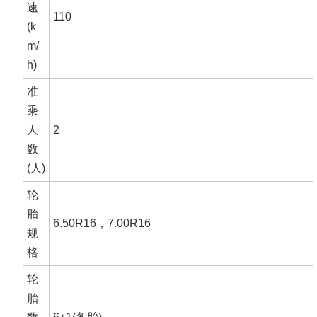
速
110
(k
m/
h)
准
乘
人
2
数
(人)
轮
胎
6.50R16，7.00R16
规
格
轮
胎