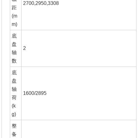
2700,2950,3308
距
(m
m)
底
盘
2
轴
数
底
盘
轴
1600/2895
荷
(k
g)
整
备