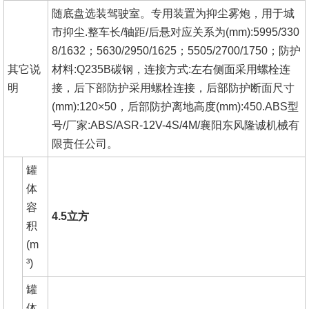
随底盘选装驾驶室。专用装置为抑尘雾炮，用于城
市抑尘.整车长/轴距/后悬对应关系为(mm):5995/330
8/1632；5630/2950/1625；5505/2700/1750；防护
其它说
材料:Q235B碳钢，连接方式:左右侧面采用螺栓连
明
接，后下部防护采用螺栓连接，后部防护断面尺寸
(mm):120×50，后部防护离地高度(mm):450.ABS型
号/厂家:ABS/ASR-12V-4S/4M/襄阳东风隆诚机械有
限责任公司。
罐
体
容
4.5立方
积
(m
³)
罐
体