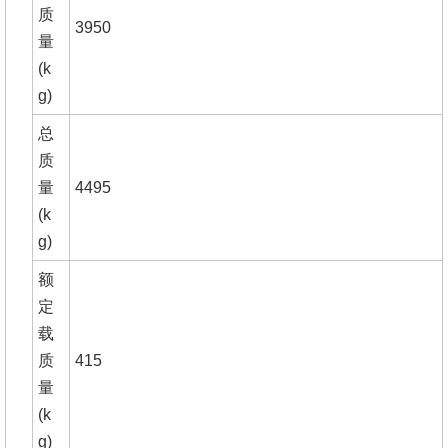
质
3950
量
(k
g)
总
质
量
4495
(k
g)
额
定
载
质
415
量
(k
g)