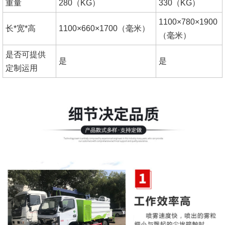
重量
280（KG）
330（KG）
1100×780×1900
长*宽*高
1100×660×1700（毫米）
（毫米）
是否可提供
是
是
定制运用