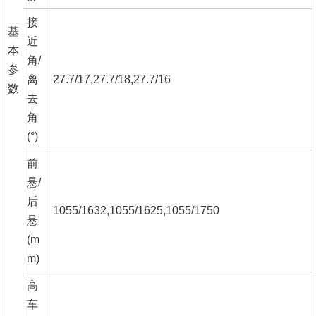
接
基
近
本
角/
参
离
27.7/17,27.7/18,27.7/16
数
去
角
(°)
前
悬/
后
1055/1632,1055/1625,1055/1750
悬
(m
m)
高
车