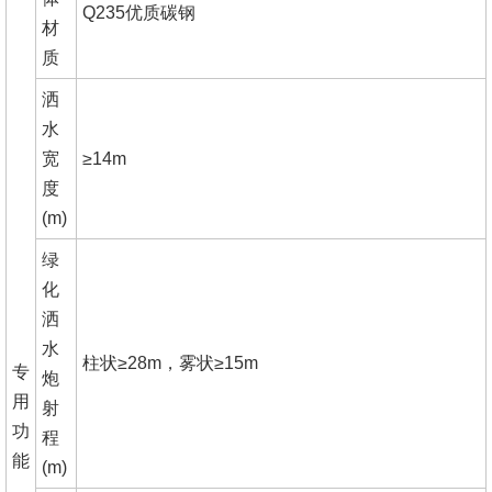
Q235优质碳钢
材
质
洒
水
宽
≥14m
度
(m)
绿
化
洒
水
柱状≥28m，雾状≥15m
专
炮
用
射
功
程
能
(m)