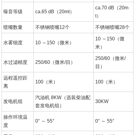
ca.70 dB（20m
噪音等级
ca.65 dB（20mt）
t）
喷嘴数量
不锈钢喷嘴12个
不锈钢喷嘴28个
10 ～150（微
水雾细度
10 ～150（微米）
米）
250/60（微米/
水过滤精度
250/60（微米/目）
目）
远程遥控距
100（米）
100（米）
离
汽油机 8KW（选装柴油配
发电机组
30KW
套发电机组）
操作环境温
0° ～ 55°
0° ～ 55°
度