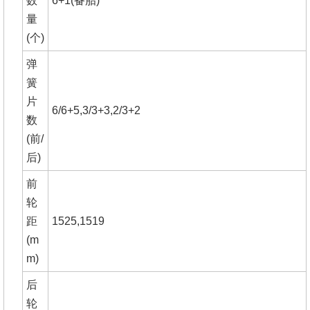
数
6+1(备胎)
量
(个)
弹
簧
片
6/6+5,3/3+3,2/3+2
数
(前/
后)
前
轮
距
1525,1519
(m
m)
后
轮