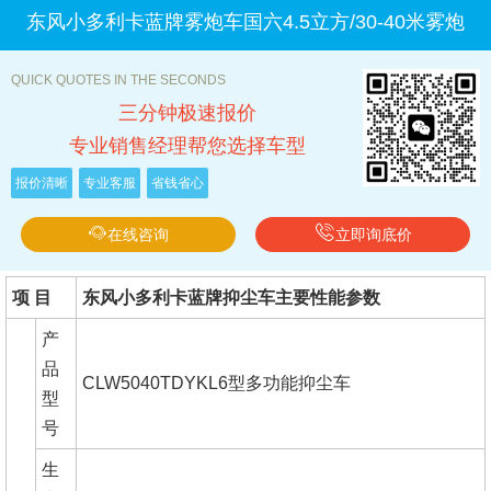
东风小多利卡蓝牌雾炮车国六4.5立方/30-40米雾炮
QUICK QUOTES IN THE SECONDS
三分钟极速报价
专业销售经理帮您选择车型
报价清晰
专业客服
省钱省心
在线咨询
立即询底价
项 目
东风小多利卡蓝牌抑尘车主要性能参数
产
品
CLW5040TDYKL6型多功能抑尘车
型
号
生