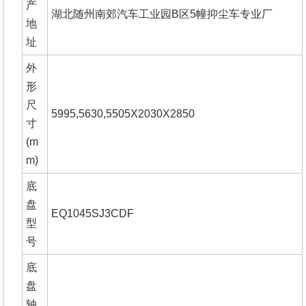
产
湖北随州南郊汽车工业园B区5幢抑尘车专业厂
地
址
外
形
尺
5995,5630,5505X2030X2850
寸
(m
m)
底
盘
EQ1045SJ3CDF
型
号
底
盘
轴