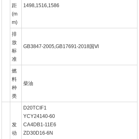
距
1498,1516,1586
(m
m)
排
放
GB3847-2005,GB17691-2018国Ⅵ
标
准
燃
料
柴油
种
类
D20TCIF1
YCY24140-60
发
CA4DB1-11E6
动
ZD30D16-6N