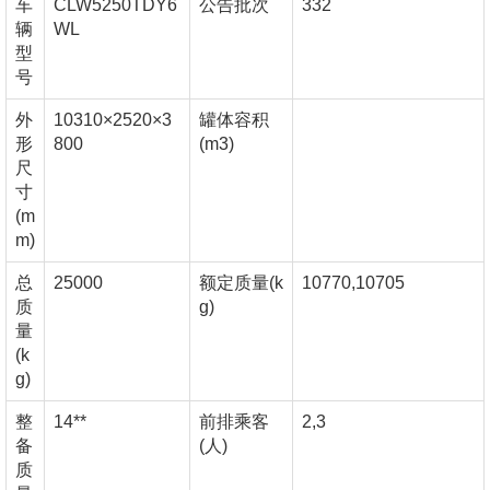
车
CLW5250TDY6
公告批次
332
辆
WL
型
号
外
10310×2520×3
罐体容积
形
800
(m3)
尺
寸
(m
m)
总
25000
额定质量(k
10770,10705
质
g)
量
(k
g)
整
14**
前排乘客
2,3
备
(人)
质