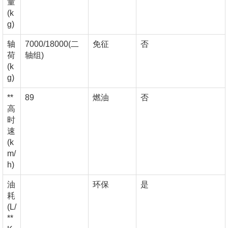
量
(k
g)
轴
7000/18000(二
免征
否
荷
轴组)
(k
g)
**
89
燃油
否
高
时
速
(k
m/
h)
油
环保
是
耗
(L/
**