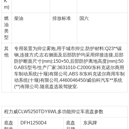
K
m)
燃
柴油
排放标准
国六
油
类
型
其
专用装置为抑尘雾炮,用于城市抑尘.防护材料:Q23**碳
他
钢,连接方式:左右侧面及后部防护均采用焊接连接,后部
防护断面尺寸(mm):150×50,后部防护离地高度(mm):50
0.ABS型号/生产厂家:3631010-C2000/东科克诺尔商用
车制动系统(十堰)有限公司,ABS 8/东科克诺尔商用车制
动系统(十堰)有限公司,4460046450/威伯科汽车**系统
(**)有限公司.随底盘选装驾驶室.
程力威CLW5250TDY6WL多功能抑尘车底盘参数
底盘
DFH1250D4
底盘
东风牌