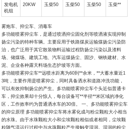
发电机
20KW
玉柴50
玉柴50
玉柴50
玉柴**
机组
雾炮车、抑尘车、消毒车
多功能喷雾抑尘车，是通过喷洒抑尘固化剂等喷洒液实现抑制
扬尘污染的特种车辆。主要应用于铁路煤炭运输煤扬尘污染防
治，也广泛用于其它散装物料运输过程防扬尘污染以及渣料
场、储煤场、建筑工地、汽车运煤扬尘、固沙、钢铁建材、水
泥、企业各种露天料场生态护坡等方面。
多功能喷雾抑尘车**远喷水距离为60到**余米，**大蓄水量近1
3吨，主要作用是喷雾抑尘，同时具备洒水和道路冲洗功能，
可以有效抑制扬尘的产生。多功能喷雾抑尘车个头近似普通卡
车，抑尘效果却十分惊人，每台设备可**半径**米区域的净化
区，工作效率约为普通洒水车的30倍。 一、多功能喷雾抑尘车
的抑尘原理 多功能喷雾抑尘车将水雾化成与粉尘颗粒大小相当
的水珠。由于水珠颗粒大小和尘埃颗粒相似或者相同，尘埃颗
粒随气流运行过程中与水珠颗粒产生接触变湿润。湿润的粉尘