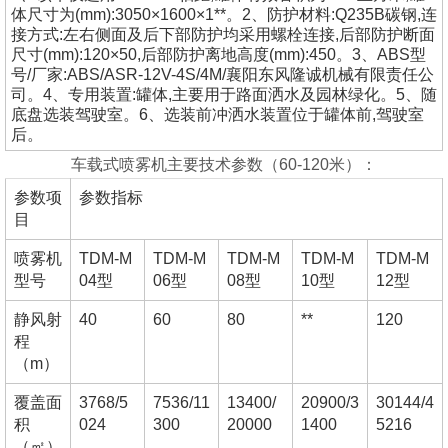
体尺寸为(mm):3050×1600×1**。2、防护材料:Q235B碳钢,连
接方式:左右侧面及后下部防护均采用螺栓连接,后部防护断面
尺寸(mm):120×50,后部防护离地高度(mm):450。3、ABS型
号/厂家:ABS/ASR-12V-4S/4M/襄阳东风隆诚机械有限责任公
司。4、专用装置:罐体,主要用于路面洒水及园林绿化。5、随
底盘选装驾驶室。6、选装前冲洒水装置位于罐体前,驾驶室
后。
车载式喷雾机主要技术参数（60-120米）：
参数项
参数指标
目
喷雾机
TDM-M
TDM-M
TDM-M
TDM-M
TDM-M
型号
04型
06型
08型
10型
12型
静风射
40
60
80
**
120
程
（m）
覆盖面
3768/5
7536/11
13400/
20900/3
30144/4
积
024
300
20000
1400
5216
（㎡）