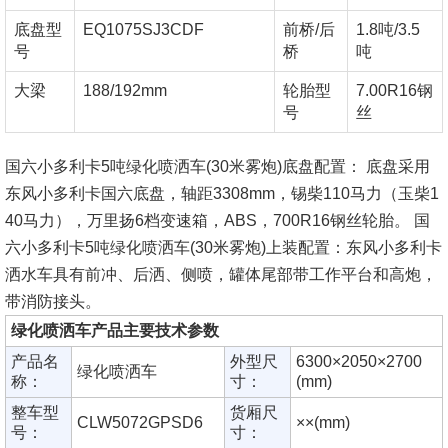
底盘型
EQ1075SJ3CDF
前桥/后
1.8吨/3.5
号
桥
吨
大梁
188/192mm
轮胎型
7.00R16钢
号
丝
国六小多利卡5吨绿化喷洒车(30米雾炮)底盘配置： 底盘采用
东风小多利卡国六底盘，轴距3308mm，锡柴110马力（玉柴1
40马力），万里扬6档变速箱，ABS，700R16钢丝轮胎。 国
六小多利卡5吨绿化喷洒车(30米雾炮)上装配置：东风小多利卡
洒水车具有前冲、后洒、侧喷，罐体尾部带工作平台和高炮，
带消防接头。
绿化喷洒车产品主要技术参数
产品名
外型尺
6300×2050×2700
绿化喷洒车
称：
寸：
(mm)
整车型
货厢尺
CLW5072GPSD6
××(mm)
号：
寸：