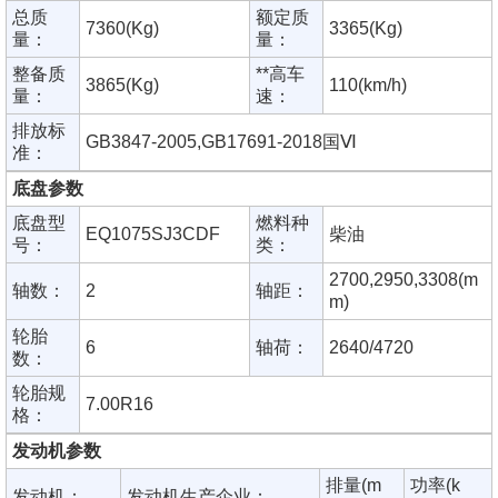
总质
额定质
7360(Kg)
3365(Kg)
量：
量：
整备质
**高车
3865(Kg)
110(km/h)
量：
速：
排放标
GB3847-2005,GB17691-2018国Ⅵ
准：
底盘参数
底盘型
燃料种
EQ1075SJ3CDF
柴油
号：
类：
2700,2950,3308(m
轴数：
2
轴距：
m)
轮胎
6
轴荷：
2640/4720
数：
轮胎规
7.00R16
格：
发动机参数
排量(m
功率(k
发动机：
发动机生产企业：