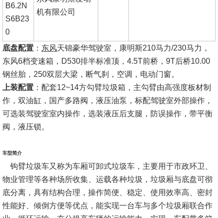
B6.2N
机有限公司
S6B23
0
底盘配置
：
东风
天锦豪华驾驶室，康明斯210马力/230马力，
东风6档变速箱，D530排半标准顶，4.5T前桥，9T后桥10.00
钢丝胎，250双层大梁，断气刹，空调，电动门窗。
上装配置
：配套12~14方勾臂垃圾箱，主勾臂由高强度板材制
作，双油缸，国产多路阀，液压油泵，标配驾驶室外部操作，
可选装驾驶室室内操作，选装液压后支腿，防误操作，带平衡
阀，液压锁。
车型简介
钩臂垃圾车又称为车厢可卸式垃圾车，主要用于市政环卫、
物业管理等各种场所收集、运载各种垃圾，垃圾厢与底盘可彻
底分离，具有结构合理，操作简便、稳定、使用效率高、密封
性能好、倾倒方便等优点，能实现一台车与多个垃圾厢联合作