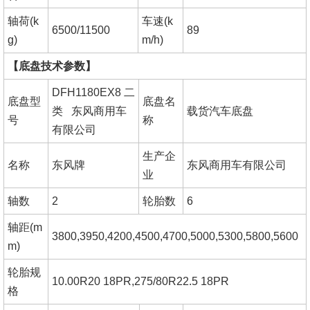
轴荷(k
车速(k
6500/11500
89
g)
m/h)
【底盘技术参数】
DFH1180EX8 二
底盘型
底盘名
类 东风商用车
载货汽车底盘
号
称
有限公司
生产企
名称
东风牌
东风商用车有限公司
业
轴数
2
轮胎数
6
轴距(m
3800,3950,4200,4500,4700,5000,5300,5800,5600
m)
轮胎规
10.00R20 18PR,275/80R22.5 18PR
格