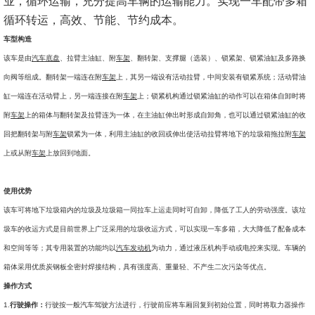
业，循环运输，充分提高车辆的运输能力。实现一车配带多箱
循环转运，高效、节能、节约成本。
车型构造
该车是由
汽车
底盘
、拉臂主油缸、附
车架
、翻转架、支撑腿（选装）、锁紧架、锁紧油缸及多路换
向阀等组成。翻转架一端连在附
车架
上，其另一端设有活动拉臂，中间安装有锁紧系统；活动臂油
缸一端连在活动臂上，另一端连接在附
车架
上；锁紧机构通过锁紧油缸的动作可以在箱体自卸时将
附
车架
上的箱体与翻转架及拉臂连为一体，在主油缸伸出时形成自卸角，也可以通过锁紧油缸的收
回把翻转架与附
车架
锁紧为一体，利用主油缸的收回或伸出使活动拉臂将地下的垃圾箱拖拉附
车架
上或从附
车架
上放回到地面。
使用优势
该车可将地下垃圾箱内的垃圾及垃圾箱一同拉车上运走同时可自卸，降低了工人的劳动强度。该垃
圾车的收运方式是目前世界上广泛采用的垃圾收运方式，可以实现一车多箱，大大降低了配备成本
和空间等等；其专用装置的功能均以
汽车
发动机
为动力，通过液压机构手动或电控来实现。车辆的
箱体采用优质炭钢板全密封焊接结构，具有强度高、重量轻、不产生二次污染等优点。
操作方式
1.
行驶操作：
行驶按一般汽车驾驶方法进行，行驶前应将车厢回复到初始位置，同时将取力器操作