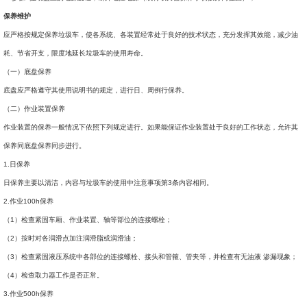
保养维护
应严格按规定保养垃圾车，使各系统、各装置经常处于良好的技术状态，充分发挥其效能，减少油
耗、节省开支，限度地延长垃圾车的使用寿命。
（一）底盘保养
底盘应严格遵守其使用说明书的规定，进行日、周例行保养。
（二）作业装置保养
作业装置的保养一般情况下依照下列规定进行。如果能保证作业装置处于良好的工作状态，允许其
保养同底盘保养同步进行。
1.日保养
日保养主要以清洁，内容与垃圾车的使用中注意事项第3条内容相同。
2.作业100h保养
（1）检查紧固车厢、作业装置、轴等部位的连接螺栓；
（2）按时对各润滑点加注润滑脂或润滑油；
（3）检查紧固液压系统中各部位的连接螺栓、接头和管箍、管夹等，并检查有无油液 渗漏现象；
（4）检查取力器工作是否正常。
3.作业500h保养