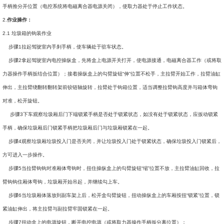
手柄推分开位置（电控系统将电磁离合器电源关闭），使取力器处于停止工作状态。
2.
作业操作：
2.1 垃圾箱的钩装作业
步骤1拉起驾驶室内手刹手柄，使车辆处于驻车状态。
步骤2拿起驾驶室内电控操纵盒，先将盒上电源开关打开，使电源接通，电磁离合器工作（或将取
力器操作手柄扳结合位置）；接着操纵盒上的勾臂旋钮“伸”位置不松手，主拉臂开始工作，拉臂油缸
伸出，主拉臂绕翻转翻转架前铰链轴旋转，拉臂处于钩箱位置，适当调整拉臂钩高度并与箱体弯钩
对准，松开旋钮。
步骤3下车观察垃圾厢后门下端锁紧手柄是否处于锁紧状态，如没有处于锁紧状态，应扳动锁紧
手柄，确保垃圾厢后门锁紧手柄把垃圾厢后门与垃圾厢锁紧在一起。
步骤4观察垃圾厢垃圾投入门是否关闭，并让垃圾投入门处于锁紧状态，确保垃圾投入门锁紧后，
方可进入一步操作。
步骤5当拉臂钩钩对准厢体弯钩时，扭住操纵盒上的勾臂旋钮“缩”位置不放，主拉臂油缸回收，拉
臂钩钩住厢体弯钩，垃圾厢开始吊起，并继续勾上车。
步骤6当垃圾厢体落放到副车架上后，松开盒勾臂旋钮，扭动操纵盒上的车厢按扭“锁紧”位置，锁
紧油缸伸出，将主拉臂与副拉臂牢固锁紧在一起。
步骤7扭动盒上的电源旋钮，断开电控电源（或将取力器操作手柄扳分离位置）；