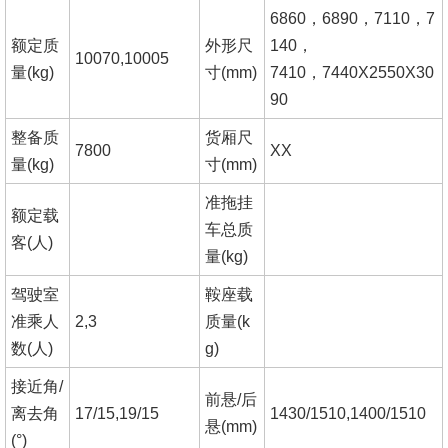
6860，6890，7110，7
额定质
外形尺
140，
10070,10005
量(kg)
寸(mm)
7410，7440X2550X30
90
整备质
货厢尺
7800
XX
量(kg)
寸(mm)
准拖挂
额定载
车总质
客(人)
量(kg)
驾驶室
鞍座载
准乘人
2,3
质量(k
数(人)
g)
接近角/
前悬/后
离去角
17/15,19/15
1430/1510,1400/1510
悬(mm)
(°)