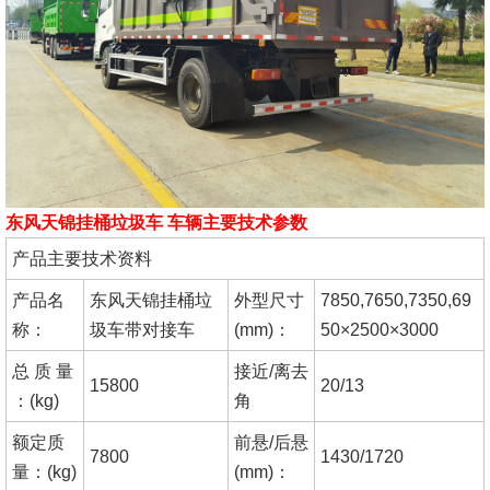
东风天锦挂桶垃圾车 车辆主要技术参数
产品主要技术资料
产品名
东风天锦挂桶垃
外型尺寸
7850,7650,7350,69
称：
圾车带对接车
(mm)：
50×2500×3000
总 质 量
接近/离去
15800
20/13
：(kg)
角
额定质
前悬/后悬
7800
1430/1720
量：(kg)
(mm)：