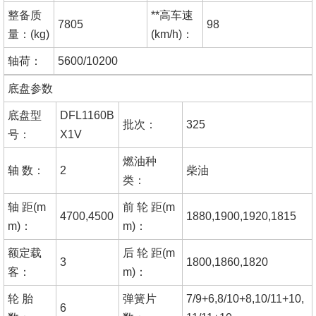
整备质
**高车速
7805
98
量：(kg)
(km/h)：
轴荷：
5600/10200
底盘参数
底盘型
DFL1160B
批次：
325
号：
X1V
燃油种
轴 数：
2
柴油
类：
轴 距(m
前 轮 距(m
4700,4500
1880,1900,1920,1815
m)：
m)：
额定载
后 轮 距(m
3
1800,1860,1820
客：
m)：
轮 胎
弹簧片
7/9+6,8/10+8,10/11+10,
6