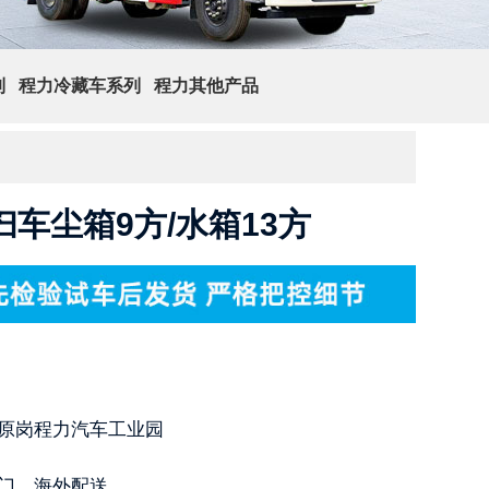
列
程力冷藏车系列
程力其他产品
查 询
车尘箱9方/水箱13方
原岗程力汽车工业园
门，海外配送