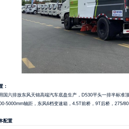
置：
用国六排放东风天锦高端汽车底盘生产，D530平头一排半标准顶
00-5000mm轴距，东风6档变速箱，4.5T前桥，9T后桥，275/
本配置