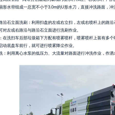
扇形水帘组成一总宽不小于3.0m的U形水刀，直接冲洗路面，
路沿石立面洗刷：利用扫盘的左或右立扫，左或右喷杆上的路沿
可对左或右路沿与路沿石立面进行洗刷作业。
：在洗扫车后部垃圾箱下方配有喷雾喷杆，喷雾喷杆上装有多个
启动底盘车前行，就可进行喷雾降尘作业。
洗：利用离心水泵的低压力、大流量对路面进行冲洗作业，作洒