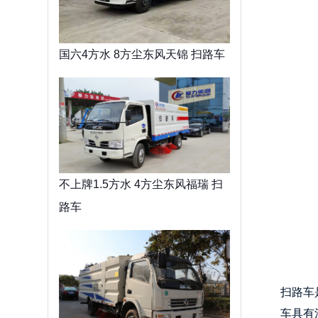
国六4方水 8方尘东风天锦 扫路车
不上牌1.5方水 4方尘东风福瑞 扫
路车
扫路车
车具有