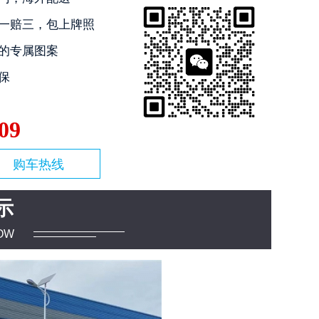
一赔三，包上牌照
的专属图案
保
09
购车热线
示
OW