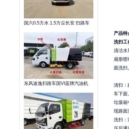
国六0.5方水 1.5方尘长安 扫路车
产品特
洗扫工
清洁水
扇形喷
面洗扫
东风途逸扫路车国VI蓝牌汽油机
清扫：
车下面
垃圾箱
现路面
洗扫：
压后通