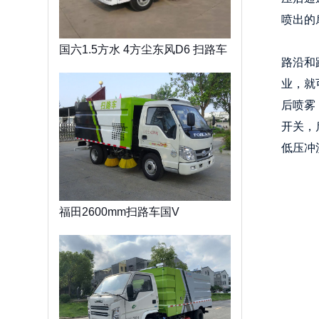
喷出的
国六1.5方水 4方尘东风D6 扫路车
路沿和
业，就
后喷雾
开关，
低压冲
福田2600mm扫路车国V