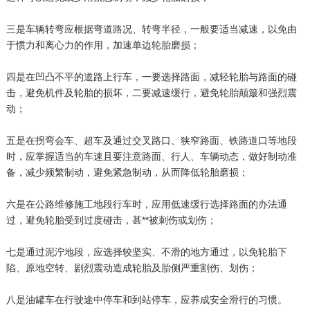
三是车辆转弯应根据弯道路况、转弯半径，一般要适当减速，以免由
于惯力和离心力的作用，加速单边轮胎磨损；
四是在凹凸不平的道路上行车，一要选择路面，减轻轮胎与路面的碰
击，避免机件及轮胎的损坏，二要减速缓行，避免轮胎颠簸和强烈震
动；
五是在拐弯会车、超车及通过交叉路口、狭窄路面、铁路道口等地段
时，应掌握适当的车速且要注意路面、行人、车辆动态，做好制动准
备，减少频繁制动，避免紧急制动，从而降低轮胎磨损；
六是在公路维修施工地段行车时，应用低速缓行选择路面的办法通
过，避免轮胎受到过度碰击，甚**被刺伤或划伤；
七是通过泥泞地段，应选择较坚实、不滑的地方通过，以免轮胎下
陷、原地空转、剧烈震动造成轮胎及胎侧严重割伤、划伤；
八是油罐车在行驶途中停车和到站停车，应养成安全滑行的习惯。